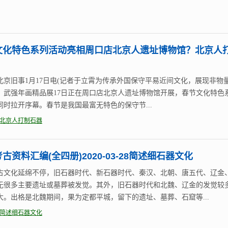
文化特色系列活动亮相周口店北京人遗址博物馆？北京人
北京旧事1月17日电(记者于立霄为传承外国保守平易近间文化，展现非物
，武强年画精品展17日正在周口店北京人遗址博物馆开展，春节文化特色
同时拉开序幕。春节是我国最富无特色的保守节...
北京人打制石器
古资料汇编(全四册)2020-03-28简述细石器文化
古文化延绵不停，旧石器时代、新石器时代、秦汉、北朝、唐五代、辽金
无很多主要遗址或墓葬被发觉。其外，旧石器时代和北魏、辽金的发觉较
大。出格是北魏期间，果为定都平城，留下的遗址、墓葬、石窟等...
简述细石器文化