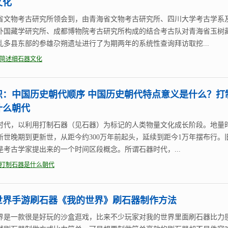
文化
省文物考古研究所领会到，由青海省文物考古研究所、四川大学考古学系
外国藏学研究所、成都博物院考古研究所构成的结合考古队对青海省玉树
乱多县东部的参雄尕朔遗址进行了为期两年的系统性查询拜访取挖...
简述细石器文化
识：中国历史朝代顺序 中国历史朝代特点意义是什么？打
什么朝代
时代，以利用打制石器（见石器）为标记的人类物量文化成长阶段。地量
新世晚期到更新世，从距今约300万年前起头，延续到距今1万年摆布行。
是考古学家提出来的一个时间区段概念。所谓石器时代，...
打制石器是什么朝代
世界手游刷石器《我的世界》刷石器制作方法
界是一款很是好玩的沙盒逛戏，比来不少玩家对我的世界里面刷石器比力