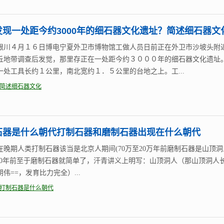
发现一处距今约3000年的细石器文化遗址？简述细石器文
银川４月１６日博电宁夏外卫市博物馆工做人员日前正在外卫市沙坡头附
丘地带调查后发觉，那里存正在一处距今约３０００年的细石器文化遗址
一处工具长约１公里，南北宽约１．５公里的台地之上。工...
简述细石器文化
石器是什么朝代打制石器和磨制石器出现在什么朝代
在晚期人类打制石器该当是北京人期间(70万至20万年前磨制石器是山顶洞
8000年前至于磨制石器就简单了，汗青讲义上明写：山顶洞人（那山顶洞人
伟==，发育比力完全）...
打制石器是什么朝代