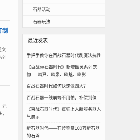
石器活动
石器玩法
打制
最近发表
量文
手把手教你在百战石器时代刷魔法抗性
系列
《百战sa石器时代》新增幽灵系列宠
物 — 幽冥、幽泉、幽魅、幽影
百战石器时代如何快速做四大？
百战石器一线崩端不用怕，补偿到位
、元
《百战石器时代》疯狂上人新服务器人
多，
气展示
新石器时代——石斧鉴赏100万新石器
的石斧