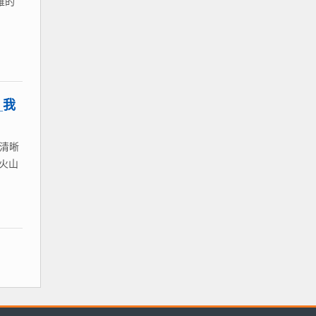
难的
_我
清晰
火山