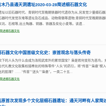
木乃县通天洞遗址2020-03-28简述细石器文化
遗址以旧石器时代、青铜时代至晚期铁器时代遗存为从,另发觉少量细石器
石器时代发觉灰堆等遗址及石成品、动物骨骼等遗物;青铜时代至晚期铁器
灰坑、石棺等,出土陶器、铜器、铁器及炭化小麦等。该遗...
简述细石器文化
细石器文化中国首级文化史：崇首观念与落头传奇
砍下的人头为什么会成为洛阳武库外的累世国宝？枭是若何变形为恶鸟，
古代礼教文化取集权接榫处的特殊零件“人头”的药引，将“传首”“枭悬”楔
的肌理？……“传首”“送头”“枭悬”，一类二十五...
简述细石器文化
高原首次发现多个文化层细石器遗址：通天河畔有人家简