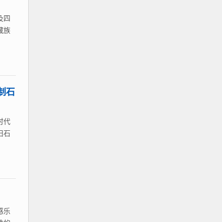
及四
藏族
制石
时代
旧石
感乐