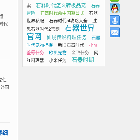
石器时代怎么转极品宠
案
石器
冒险
石器时代命中闪避公式
石器
遗
世界私服
石器时代ol攻略大全
胜
时代
石器世界
思石器时代2官网
官网
仙境传说料理任务
石器
时代宠物捕捉
新旧石器时代
小m
羞辱任务
欧贝宠物
金飞任务
网
石器时期
红料理器
小米任务
充任
入外国
述细