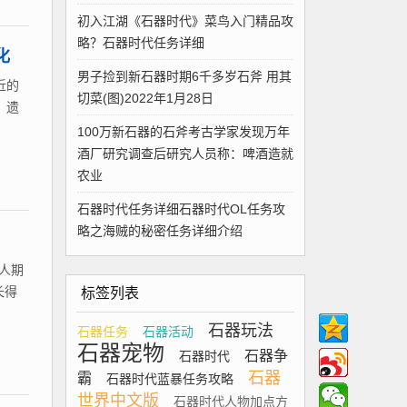
初入江湖《石器时代》菜鸟入门精品攻
略？石器时代任务详细
化
男子捡到新石器时期6千多岁石斧 用其
近的
切菜(图)2022年1月28日
。遗
100万新石器的石斧考古学家发现万年
酒厂研究调查后研究人员称：啤酒造就
农业
石器时代任务详细石器时代OL任务攻
略之海贼的秘密任务详细介绍
人期
长得
标签列表
石器玩法
石器任务
石器活动
石器宠物
石器争
石器时代
石器
霸
石器时代蓝暴任务攻略
世界中文版
石器时代人物加点方