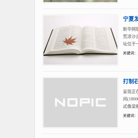
宁夏
新华网
荒凉沙
址位于
关键词：
打制
呈现正
间(1
忒像梁朝
关键词：