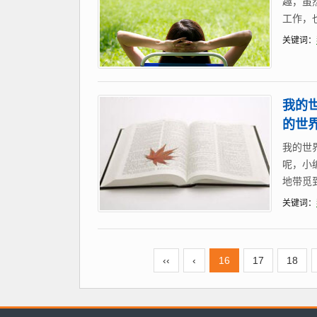
趣，虽
工作，
关键词：
我的
的世
我的世
呢，小
地带觅
关键词：
‹‹
‹
16
17
18