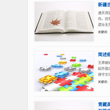
新疆吉
通天洞
存。旧
遗址无
关键词：
简述
王莽被
起外国
保守文化
关键词：
青藏