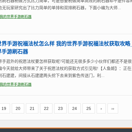
然刷石器制做方式比力简单，可是想要制做简单高效的刷石器却不是件容
也无玩家研究出了比力简单的单排和双排刷石器，下面小编为大师...
我的世界手游刷石器
世界手游祝福法杖怎么样 我的世界手游祝福法杖获取攻略
界手游刷石器
界手逛外的祝愿法杖要怎样获取呢?可能还无很多多少小伙伴们都还不是很
编今天就给大师带来了关于祝愿法杖的获取方式引见啦!【人鱼姬】：正在
到石建建，间接从石建建两头挖下去来到紫色传送门，利...
我的世界手游刷石器
19
20
21
22
23
24
25
›
››