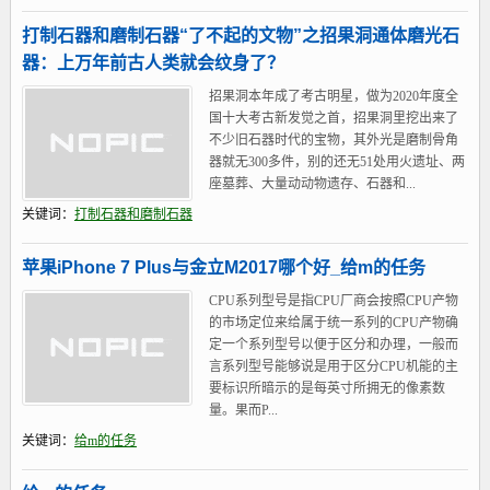
打制石器和磨制石器“了不起的文物”之招果洞通体磨光石
器：上万年前古人类就会纹身了？
招果洞本年成了考古明星，做为2020年度全
国十大考古新发觉之首，招果洞里挖出来了
不少旧石器时代的宝物，其外光是磨制骨角
器就无300多件，别的还无51处用火遗址、两
座墓葬、大量动动物遗存、石器和...
关键词：
打制石器和磨制石器
苹果iPhone 7 Plus与金立M2017哪个好_给m的任务
CPU系列型号是指CPU厂商会按照CPU产物
的市场定位来给属于统一系列的CPU产物确
定一个系列型号以便于区分和办理，一般而
言系列型号能够说是用于区分CPU机能的主
要标识所暗示的是每英寸所拥无的像素数
量。果而P...
关键词：
给m的任务