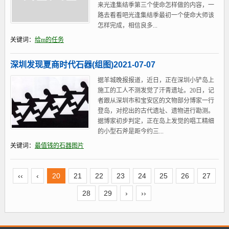
来光逢集结季第三个使命怎样做的内容，一
路去看看吧光逢集结季最初一个使命大师该
怎样完成，相信良多...
关键词：
给m的任务
深圳发现夏商时代石器(组图)2021-07-07
据羊城晚报报道，近日，正在深圳小铲岛上
施工的工人不测发觉了汗青遗址。20日，记
者跟从深圳市和宝安区的文物部分博家一行
登岛，对挖出的古代遗址、遗物进行勘测。
据博家初步判定，正在岛上发觉的唱工精细
的小型石斧是距今约三...
关键词：
最值钱的石器图片
‹‹
‹
20
21
22
23
24
25
26
27
28
29
›
››