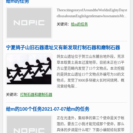
给m的任务
TheexcitingstoryofAroundtheWorldinEightyDayst
ellsusaboutanEnglishgentlemanwhosenameisMr...
关键词：
给m的任务
宁夏鸽子山旧石器遗址又有新发现打制石器和磨制石器
鸽女山遗址位于贺兰山东麓台地外段，荒凉
草本取黄土高本过渡地带，目前未正在15平
方公里范畴内发觉了15个文物点。本次挖掘
的是鸽女山遗址15个文物点外编号为10的文
物点，发觉了9000多块被火长时间烧烤、概
况曾经龟裂...
关键词：
打制石器和磨制石器
给m的100个任务2021-07-07给m的任务
正在光逢外，集结季的第三个使命是关于帐
篷的，要去三小我才能完成那个使命，那么
具体的步调是什么呢？下面小编就给玩家带