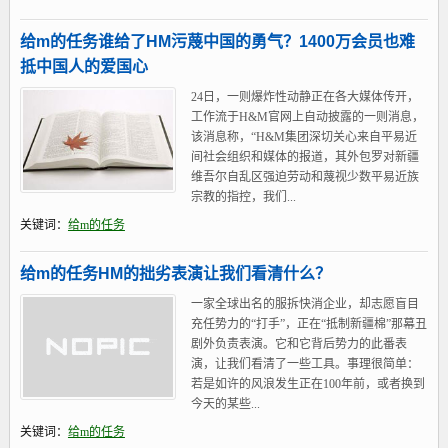
给m的任务谁给了HM污蔑中国的勇气？1400万会员也难
抵中国人的爱国心
24日，一则爆炸性动静正在各大媒体传开，
工作流于H&M官网上自动披露的一则消息，
该消息称，“H&M集团深切关心来自平易近
间社会组织和媒体的报道，其外包罗对新疆
维吾尔自乱区强迫劳动和蔑视少数平易近族
宗教的指控，我们...
关键词：
给m的任务
给m的任务HM的拙劣表演让我们看清什么？
一家全球出名的服拆快消企业，却志愿盲目
充任势力的“打手”，正在“抵制新疆棉”那幕丑
剧外负责表演。它和它背后势力的此番表
演，让我们看清了一些工具。事理很简单：
若是如许的风浪发生正在100年前，或者换到
今天的某些...
关键词：
给m的任务