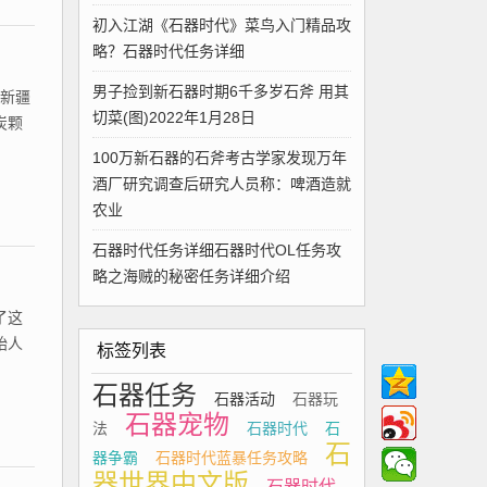
初入江湖《石器时代》菜鸟入门精品攻
略？石器时代任务详细
男子捡到新石器时期6千多岁石斧 用其
在新疆
切菜(图)2022年1月28日
炭颗
100万新石器的石斧考古学家发现万年
酒厂研究调查后研究人员称：啤酒造就
农业
石器时代任务详细石器时代OL任务攻
略之海贼的秘密任务详细介绍
了这
始人
标签列表
石器任务
石器活动
石器玩
石器宠物
法
石器时代
石
石
器争霸
石器时代蓝暴任务攻略
器世界中文版
石器时代