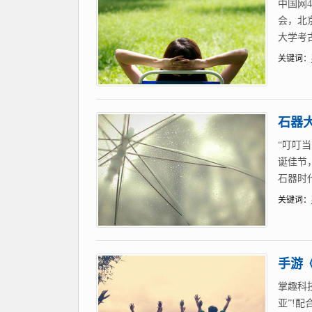
中国网
会，北
大学考
关键词：
石器
“叮叮
诞佳节
石器时
关键词：
手游《
掌趣科
亚”!