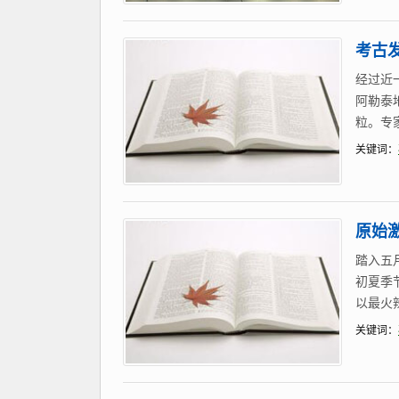
考古
经过近
阿勒泰
粒。专
关键词：
原始
踏入五
初夏季
以最火
关键词：