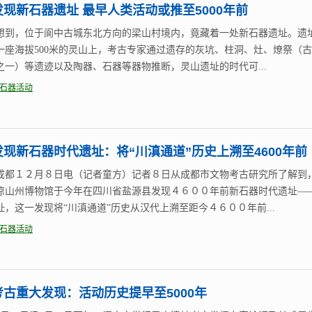
现新石器遗址 最早人类活动或推至5000年前
想到，位于阆中古城东北方向的梁山村境内，竟藏着一处新石器遗址。遗
一座海拔500米的灵山上，考古专家通过遗存的灰坑、柱洞、灶、燎祭（
之一）等遗迹以及陶器、石器等器物推断，灵山遗址的时代可...
石器活动
现新石器时代遗址：将“川滇通道”历史上溯至4600年前
成都１２月８日电（记者童方）记者８日从成都市文物考古研究所了解到
凉山州博物馆于今年在四川省盐源县发现４６００年前新石器时代遗址—
址，这一发现将“川滇通道”历史从汉代上溯至距今４６００年前...
石器活动
考古重大发现：活动历史提早至5000年