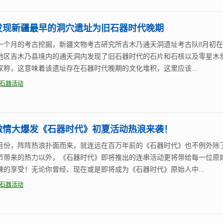
发现新疆最早的洞穴遗址为旧石器时代晚期
一个月的考古挖掘，新疆文物考古研究所吉木乃通天洞遗址考古队8月初
地区吉木乃县境内的通天洞内发现了旧石器时代的石片和石核以及零星木
家称，这意味着该遗址存在石器时代晚期的文化堆积，这里应该...
石器活动
激情大爆发《石器时代》初夏活动热浪来袭！
月份，阵阵热浪扑面而来，就连远在百万年前的《石器时代》也不例外除
节带来的热力以外，《石器时代》即将推出的连串活动更将带给每一位原
辣的享受！无论你曾经、现在或是即将成为《石器时代》原始人中...
石器活动