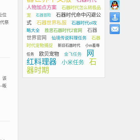
人物加点方案
石器时代怎么转极品
石器时代命中闪避公
址位
宠
石器冒险
古代祭
式
石器世界私服
石器时代ol攻
石器
略大全
胜思石器时代2官网
世界官网
仙境传说料理任务
石器
时代宠物捕捉
新旧石器时代
小m羞辱
网
欧贝宠物
金飞任务
任务
红料理器
石
小米任务
器时期
，该
—皈