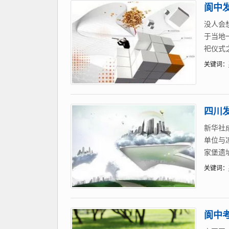
阆中发
没人会
于当地
祀仪式
关键词：
四川发
新华社
单位与
家堡遗
关键词：
阆中