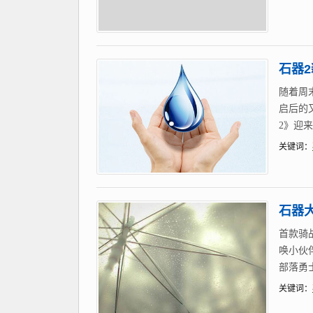
石器
随着周
启后的
2》迎
关键词：
石器
首款骑
唤小伙
部落勇
关键词：