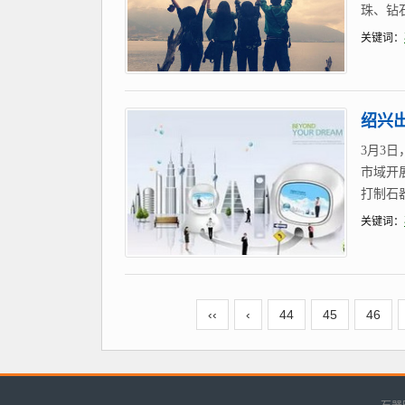
珠、钻石
关键词：
绍兴
3月3
市域开
打制石
关键词：
‹‹
‹
44
45
46