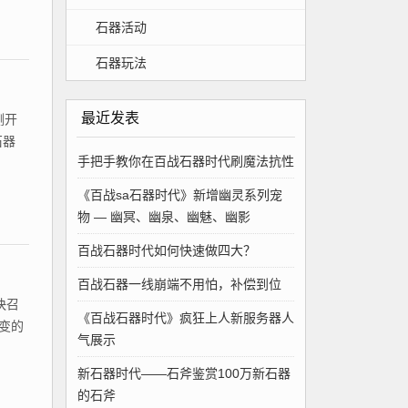
石器活动
石器玩法
最近发表
测开
石器
手把手教你在百战石器时代刷魔法抗性
《百战sa石器时代》新增幽灵系列宠
物 — 幽冥、幽泉、幽魅、幽影
百战石器时代如何快速做四大？
百战石器一线崩端不用怕，补偿到位
快召
《百战石器时代》疯狂上人新服务器人
变的
气展示
新石器时代——石斧鉴赏100万新石器
的石斧