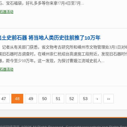
、宝石福袋，好礼多多等你来拿!7月4日至7月...
石器活动
出土史前石器 将当地人类历史往前推了10万年
日，记者从有关部门获悉，省文物考古研究所和嵊州市文物管理处3月1日对
展旧石器时古调查时，在嵊州崇仁杭绍台高速施工段附近，发现旧石器时
器，距今至少10万年。这一发现，为探讨曹娥江流域史前人...
石器活动
47
48
49
50
51
52
53
›
››