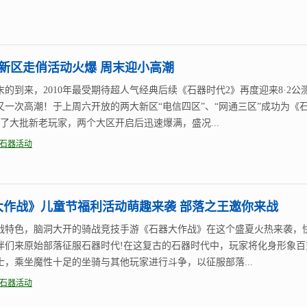
2新区走俏活动火爆 周末迎小高潮
末的到来，2010年最受期待超人气经典后续《石器时代2》再度迎来8·2公
又一次高潮！于上周六开放的两大新区“电信四区”、“网通三区”成功为《
来了大批新老玩家，两个大区开启后迅速爆满，盛况...
石器活动
大作战》儿童节福利活动萌趣来袭 部落之王邀你来战
战特色，脑洞大开的骑战竞技手游《石器大作战》在这个盛夏火热来袭，
伴们来原始部落征服石器时代!在这复古的石器时代中，玩家将化身形象百
士，乘坐魔性十足的坐骑与其他玩家进行斗争，以征服部落...
石器活动