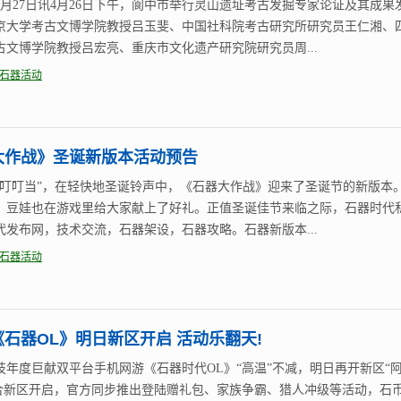
4月27日讯4月26日下午，阆中市举行灵山遗址考古发掘专家论证及其成果
京大学考古文博学院教授吕玉斐、中国社科院考古研究所研究员王仁湘、
古文博学院教授吕宏亮、重庆市文化遗产研究院研究员周...
石器活动
大作战》圣诞新版本活动预告
当叮叮当”，在轻快地圣诞铃声中，《石器大作战》迎来了圣诞节的新版本
，豆娃也在游戏里给大家献上了好礼。正值圣诞佳节来临之际，石器时代私
代发布网，技术交流，石器架设，石器攻略。石器新版本...
石器活动
石器OL》明日新区开启 活动乐翻天!
技年度巨献双平台手机网游《石器时代OL》“高温”不减，明日再开新区“
配合新区开启，官方同步推出登陆赠礼包、家族争霸、猎人冲级等活动，石