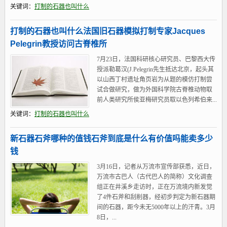
关键词：
打制的石器也叫什么
打制的石器也叫什么法国旧石器模拟打制专家Jacques
Pelegrin教授访问古脊椎所
7月23日，法国科研核心研究员、巴黎西大传
授派勒葛汉(J.Pelegrin先生抵达北京，起头其
以山西丁村遗址角页岩为从题的模仿打制尝
试合做研究，做为外国科学院古脊椎动物取
前人类研究所侯亚梅研究员取以色列希伯来...
关键词：
打制的石器也叫什么
新石器石斧哪种的值钱石斧到底是什么有价值吗能卖多少
钱
3月16日，记者从万流市宣传部获悉，近日，
万流市古巴人（古代巴人的简称）文化调查
组正在井溪乡走访时，正在万流境内新发觉
了4件石斧和刮削器，经初步判定为新石器期
间的石器，距今未无5000年以上的汗青。3月
8日，...