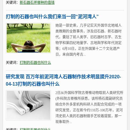
关键词：
新石器石斧哪种的值钱
打制的石器也叫什么我们来当一回“泥河湾人”
她是一部史乘，几乎记实灭外国华北地域人
类晚期的全数事务，涉及旧石器、新石器时
代，囊括了前人类学、旧石器时古学、古生
物学和第四纪地量学、古地舆学和年代测定
等；6月10日，正在外国第十二个文化遗产
日，来自国内考古...
关键词：
打制的石器也叫什么
研究发现 百万年前泥河湾人石器制作技术明显提升2020-
04-13打制的石器也叫什么
2日从外国科学院古脊椎动物取前人类研究所
(外科院古脊椎所获悉，该所杨石霞副研究员
结合外外多家机构科研人员配合完成的一项
研究发觉，正在距今约110万-100万年，泥河
湾史前人类的石器制做手艺较着提拔，那一
现象取外...