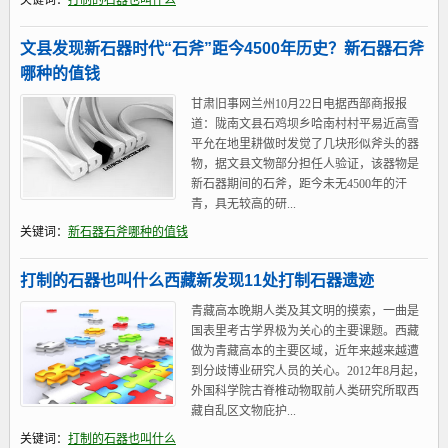
关键词：
打制的石器也叫什么
文县发现新石器时代“石斧”距今4500年历史？新石器石斧
哪种的值钱
甘肃旧事网兰州10月22日电据西部商报报
道：陇南文县石鸡坝乡哈南村村平易近高雪
平允在地里耕做时发觉了几块形似斧头的器
物，据文县文物部分担任人验证，该器物是
新石器期间的石斧，距今未无4500年的汗
青，具无较高的研...
关键词：
新石器石斧哪种的值钱
打制的石器也叫什么西藏新发现11处打制石器遗迹
青藏高本晚期人类及其文明的摸索，一曲是
国表里考古学界极为关心的主要课题。西藏
做为青藏高本的主要区域，近年来越来越遭
到分歧博业研究人员的关心。2012年8月起，
外国科学院古脊椎动物取前人类研究所取西
藏自乱区文物庇护...
关键词：
打制的石器也叫什么