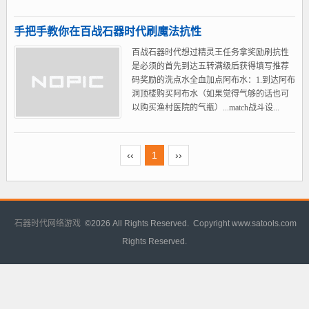
手把手教你在百战石器时代刷魔法抗性
百战石器时代想过精灵王任务拿奖励刷抗性
是必须的首先到达五转满级后获得填写推荐
码奖励的洗点水全血加点阿布水：1.到达阿布
洞顶楼购买阿布水（如果觉得气够的话也可
以购买渔村医院的气瓶）...match战斗设...
‹‹
1
››
石器时代网络游戏
©
2026 All Rights Reserved. Copyright www.satools.com
Rights Reserved.