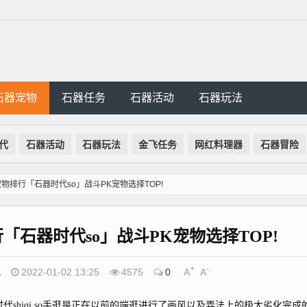
石器宠物
石器任务
石器活动
石器玩法
代
石器活动
石器玩法
金飞任务
网红料理器
石器冒险
物排行「石器时代so」战斗PK宠物选择TOP!
石器时代so」战斗PK宠物选择TOP!
+
-
代
2022-01-02 13:25
4575
0
A
A
代shiqi.so手逛是正在以前的端逛进行了画风以及弄法上的极大劣化完成