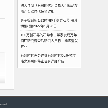
初入江湖《石器时代》菜鸟入门精品攻
略？石器时代任务详细
男子捡到新石器时期6千多岁石斧 用其
切菜(图)2022年1月28日
100万新石器的石斧考古学家发现万年
酒厂研究调查后研究人员称：啤酒造就
农业
石器时代任务详细石器时代OL任务攻
略之海贼的秘密任务详细介绍
erved.