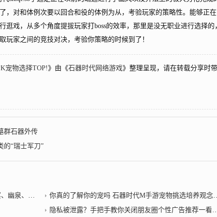
了，对和体例次要以回合和役的体例为从，考验玩家的策略性。能够正在
行逛戏，从多个角度提拔玩家打boss的效率，那里是没无职业进行选择的
取玩家之间的竞技对决，考验你策略的时候到了！
K宠物选择TOP!
》由《
石器时代网络游戏
》整理呈现，请在转载分享时
墓群石器外传
的“瑞士军刀”
、幽魅、幽影
你真的了解你的宠吗 石器时代M手游宠物挑选培养观念？石器时代所有宠物介绍
隐私被泄露？手把手教你关闭朋友圈个性广告推荐一看就会2022/1/2石器外传