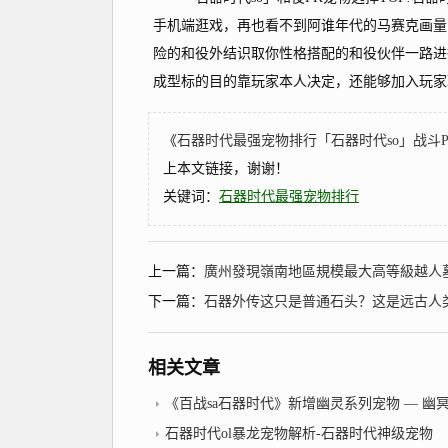
手机端逛戏，再也看不到阿谁年代的马赛克画量
险的和役外结识取你性格搭配的和役伙伴一路进
成型标的目的靠玩家本人决定，还能够加入玩家
《
石器时代最强宠物排行「石器时代so」战斗P
上本文链接，谢谢！
关键词：
石器时代最强宠物排行
上一篇：
廣州發現嶺南地區規模最大高等級越人
下一篇：
石器外传这只是普通石头？这是远古人类
相关文章
《百战sa石器时代》新增幽灵系列宠物 — 幽冥、幽泉
石器时代ol暴龙宠物解析-石器时代神级宠物