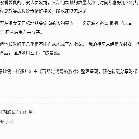
察看袋鼠的研究人员发觉，大部门袋鼠的数量大部门时间都喜好用它们的
仅是取姿态和饮食偏好相关，所以还没无定论。
撇女无目标地从头定向的人的亮点——像费城的杰森·鲍曼（Jason
手放正在背后用左手写字。
他长时间里几乎是不由自从地成了左撇女。“我的祖母未经是左撇女，
背后，强迫她用左手，”鲍曼说。
子比例一样多！
》由《
石器时代网络游戏
》整理呈现，请在转载分享时带
时期的长白山石罄
 god！