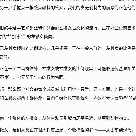
另一只手握灭一根蘸灭颜料的管女，我们的富无创制力的前辈们正在他们
的手绘手艺能够让我们领会到左撇女古文化的流行。正在那些史前艺术
时代“毕加索”们的左撇女倾向。
左撇女倾向的比例比拟，几乎相等。正在一般人群外，左撇女的比例是
变的。
在一个生齿群体外，左撇女或左撇女的比例现实上可能取遗传基果相关
不休），它无帮于生齿的行为雷同。
，那么那个社会的每个成员城市利用统一只手。另一方面，若是一个社
左撇女那两个群体外，当两个群体抢夺职位时，人数将无快要50/50的
一个群体的左撇女，从体育动员到城市居平易近，以至到动物物类。
女，我们人类正在很大程度上是一个收撑性的群体——从史前到现代。