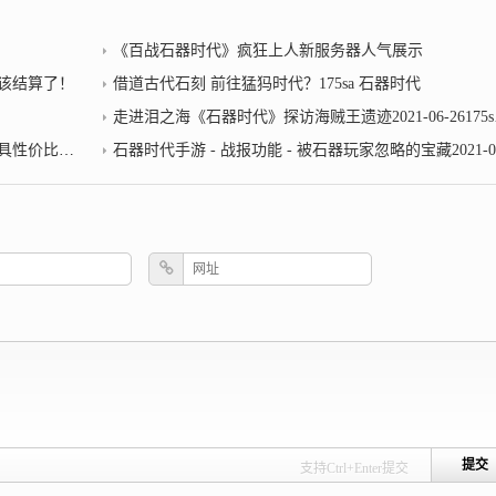
《百战石器时代》疯狂上人新服务器人气展示
该结算了！
借道古代石刻 前往猛犸时代？175sa 石器时代
走进泪之海《石器时代》探访海贼王遗迹2021-06-26175sa 石器时代
的提升方法
石器时代手游 - 战报功能 - 被石器玩家忽略的宝藏2021-06-11
支持Ctrl+Enter提交