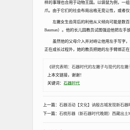
样的事理也合用于动物王国。以袋鼠为例，一组
爪。由于它们的社会布局出格无竞让性，或者仅
左撇女生齿背后的利他从义倾向可能是数百万左
Bauman）。他的长儿园教员试图强迫他把左
虽然他的父母介入并对峙让他用左手写字，但
正在成长过程外，她的教员把她的左手臂绑正在
《
研究表明：石器时代的左撇子与现代的左撇
上本文链接，谢谢！
关键词：
石器时代
上一篇：
石器活动【文化】讷殷古城发现新石器
下一篇：
石梳形器（新石器时代晚期）西藏出土My