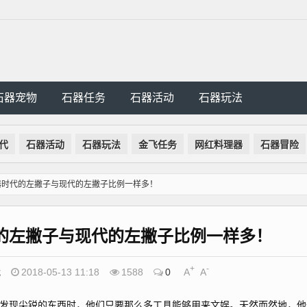
石器宠物
石器任务
石器活动
石器玩法
代
石器活动
石器玩法
金飞任务
网红料理器
石器冒险
器时代的左撇子与现代的左撇子比例一样多！
的左撇子与现代的左撇子比例一样多！
+
-
代
2018-05-13 11:18
1588
0
A
A
现尖锐的东西时，他们只要那么多工具能够用来文娱。天然而然地，他