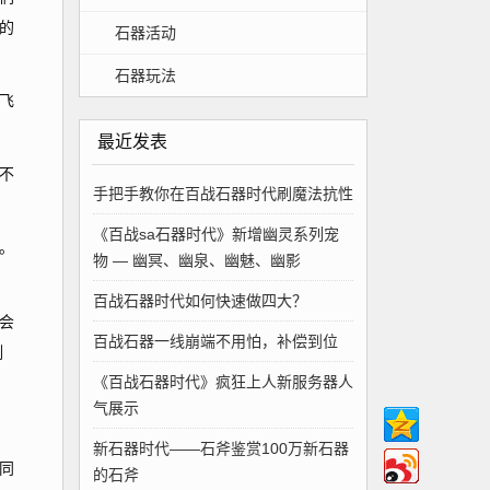
的
石器活动
石器玩法
飞
最近发表
不
手把手教你在百战石器时代刷魔法抗性
《百战sa石器时代》新增幽灵系列宠
。
物 — 幽冥、幽泉、幽魅、幽影
百战石器时代如何快速做四大？
会
百战石器一线崩端不用怕，补偿到位
割
《百战石器时代》疯狂上人新服务器人
气展示
新石器时代——石斧鉴赏100万新石器
同
的石斧