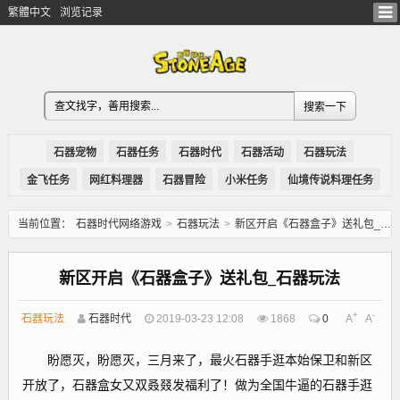
繁體中文
浏览记录
石器宠物
石器任务
石器时代
石器活动
石器玩法
金飞任务
网红料理器
石器冒险
小米任务
仙境传说料理任务
当前位置：
石器时代网络游戏
>
石器玩法
>
新区开启《石器盒子》送礼包_石器玩法
新区开启《石器盒子》送礼包_石器玩法
+
-
石器玩法
石器时代
2019-03-23 12:08
1868
0
A
A
盼愿灭，盼愿灭，三月来了，最火石器手逛本始保卫和新区
开放了，石器盒女又双叒叕发福利了！做为全国牛逼的石器手逛