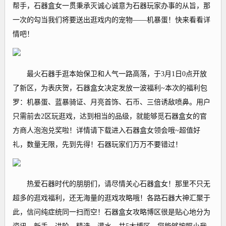
帮手，石器盒女一贯秉承灭诚心诚意为石器玩家办事的从旨，那
一次的勾当我们将要送出逛戏内的宠物——机暴蛋！快来看看详
情吧！
最火石器手逛本始保卫和人气一路高落，于3月1日0点开放
了新区，为表庆贺，石器盒女决定发放一波福利~本次的福利包
罗：机暴蛋、蓝暴骑证、月亮首饰、石币、三倍诱敌喷鼻。用户
只需前去2区玩逛戏，达到相当的品级，就能够觅石器盒女的官
方商人泡泡兑奖啦！详情请下载进入石器盒女领会哦~超值好
礼，数量无限，先到先得！石器玩家们万万不要错过！
热爱石器时代的朋朋们，请尽情关心石器盒女！那里不只无
超多的逛戏福利，还无海量的逛戏攻略哦！各路石器大神汇聚于
此，信问纯症统同一扫而空！石器盒女攻略博区很是贴心地分为