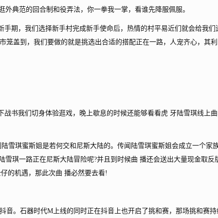
外典范的回合制和役弄法，你一拳我一掌，看谁先降服佩服。
新手期，我们选择新手村完成新手使命后，热情的村平易近们就会给我们
市笼盖到，我们要做的就是挑选出合适的搭配正在一路，人宠齐心，其利
，下战书我们切身体验逛戏，晚上歇息的时候还能够看看虎 牙陆雪琪线上曲
陆雪琪蜜斯姐是若何交和尼斯大陆的。传闻陆雪琪蜜斯姐会成立一个家
陆雪琪一路正在尼斯大陆冒险呢?并且到时候曲 播还会送出大量现金取反
仔的机遇，那此次曲 播必然要去看!
音。石器时代M上线的同时正在抖音上也开启了挑和赛，那场挑和赛持