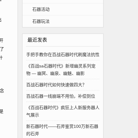
石器活动
出
石器玩法
最近发表
开
了
手把手教你在百战石器时代刷魔法抗性
汁
《百战sa石器时代》新增幽灵系列宠
物 — 幽冥、幽泉、幽魅、幽影
百战石器时代如何快速做四大？
念
百战石器一线崩端不用怕，补偿到位
《百战石器时代》疯狂上人新服务器人
是
气展示
新石器时代——石斧鉴赏100万新石器
的石斧