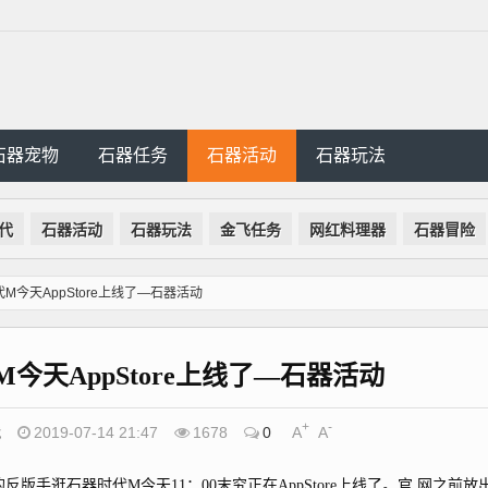
石器宠物
石器任务
石器活动
石器玩法
代
石器活动
石器玩法
金飞任务
网红料理器
石器冒险
M今天AppStore上线了—石器活动
今天AppStore上线了—石器活动
+
-
代
2019-07-14 21:47
1678
0
A
A
逛石器时代M今天11：00末究正在AppStore上线了。官 网之前放