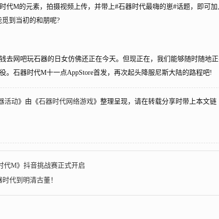
时代M的元素，拍摄视频上传，并带上#石器时代最嗨的崽#话题，即可加
能觅到当初的和朋呢?
去网吧玩石器的日女仿佛还正在今天。但现正在，我们能够随时随地正
石器时代M十一点AppStore首发，再次起头降服尼斯大陆的路程吧!
石器活动
》由《
石器时代网络游戏
》整理呈现，请在转载分享时带上本文链
时代M》抖音挑战赛正式开启
石器时代到明清古董！