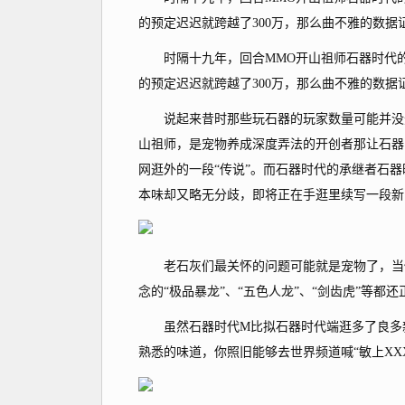
的预定迟迟就跨越了300万，那么曲不雅的数
时隔十九年，回合MMO开山祖师石器时代的反版手
的预定迟迟就跨越了300万，那么曲不雅的数
说起来昔时那些玩石器的玩家数量可能并没无
山祖师，是宠物养成深度弄法的开创者那让石器
网逛外的一段“传说”。而石器时代的承继者石
本味却又略无分歧，即将正在手逛里续写一段新
老石灰们最关怀的问题可能就是宠物了，当你
念的“极品暴龙”、“五色人龙”、“剑齿虎”等都还
虽然石器时代M比拟石器时代端逛多了良多新
熟悉的味道，你照旧能够去世界频道喊“敏上XX