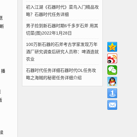
初入江湖《石器时代》菜鸟入门精品攻
略？石器时代任务详细
送
男子捡到新石器时期6千多岁石斧 用其
断
切菜(图)2022年1月28日
100万新石器的石斧考古学家发现万年
酒厂研究调查后研究人员称：啤酒造就
农业
石器时代任务详细石器时代OL任务攻
 播
略之海贼的秘密任务详细介绍
族
版
续