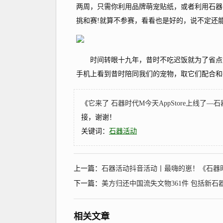
两周，只需你利用品牌萌宠贴纸，或者利用石器
挑和赛!就算不参赛，看看也是好的，说不定还
时间转眼十九年，昔时不吃迟饭就为了省点钱
手机上看到昔时陪同我们的宠物，取它们配合和役。
《
它来了 石器时代M今天AppStore上线了—
接，谢谢！
关键词：
石器活动
上一篇：
石器活动抖音活动丨最嗨的崽！《石器
下一篇：
美方归还中国流失文物361件 包括新
相关文章