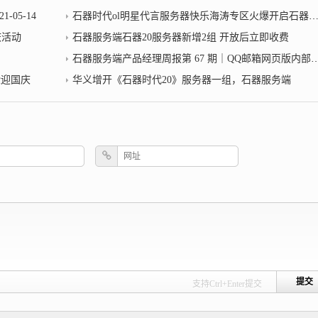
05-14
石器时代ol明星代言服务器快乐海涛专区火爆开启石器服务端
庆活动
石器服务端石器20服务器新增2组 开放后立即收费
石器服务端产品经理周报第 67 期｜QQ邮箱网页版内部服务器错误；抖音建议用腾讯系账号登录的用户更改抖音头像昵称
验迎国庆
华义增开《石器时代20》服务器一组，石器服务端
支持Ctrl+Enter提交