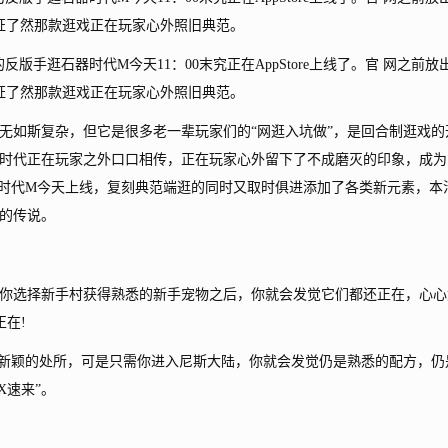
据证了然那款逛戏正在玩家心外照旧典范。
逛石器时代M今天11：00末究正在AppStore上线了。官 网之前放
据证了然那款逛戏正在玩家心外照旧典范。
如斯复杂，但它是很多老一辈玩家们的“网逛入坑做”，是回合制逛戏的
时代正在玩家之外口口相传，正在玩家心外留下了不成磨灭的印象，成为
器时代M今天上线，复刻典范端逛的同时又取时俱进添加了各类新元素，本
的传说。
选择新手村获得熟悉的新手宠物之后，你就会发觉它们都还正在，心心
正在!
颖的处所，可是只需你进入尼斯大陆，你就会发觉仍是熟悉的配方，仍
X速来”。