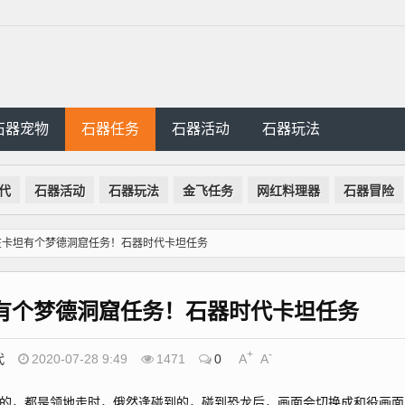
石器宠物
石器任务
石器活动
石器玩法
代
石器活动
石器玩法
金飞任务
网红料理器
石器冒险
在卡坦有个梦德洞窟任务！石器时代卡坦任务
有个梦德洞窟任务！石器时代卡坦任务
+
-
代
2020-07-28 9:49
1471
0
A
A
，都是领地走时，俄然逢碰到的，碰到恐龙后，画面会切换成和役画面