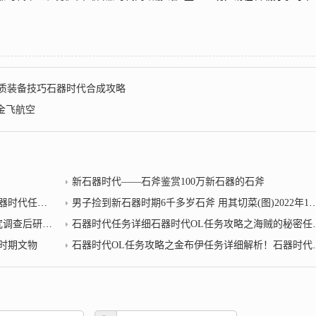
品质装备技巧石器时代合成攻略
金飞航空
新石器时代——石斧鉴赏100万新石器的石斧
代任务详细
男子捡到新石器时期6千多岁石斧 用其切菜(图)2022年1月28日
：啤酒造就农业
石器时代任务详细石器时代OL任务攻略之海贼的秘密任务详细介绍
器时期文物
石器时代OL任务攻略之金布伊任务详细解析！石器时代任务详细