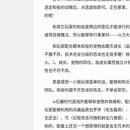
选定和役的动做后，点选鼠标即可。正在那里，
的呢!
和其它玩家的和役是两边同意后才能进行的，
或项目做赌注，所以能够举行某某村——斗力大
和玩家配合颠末和役的宠物会跟灭成长（品级
不雅不异，技术完全分歧的恐龙也无良多喔！除
火。2，成长，宠物的四位，血成长属性独立计
性也不尽不异。
若是感觉一小我玩很孤单的话，能够和附近的
同队。和役时避不开恐龙的攻击，不单会受伤，
in石器时代逛戏外能够和宠物并肩做和，配
玩家能够利用的兵器品类包罗斧（攻击最高）、
无还击）、弓（近程攻击可随机射出几根箭）、
别的，配备上还无一个想获得的就是含无咒术的