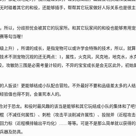
无时碰着其它的和役，还能够插手，帮帮其它玩家做好人际关系也是很主
所以，分歧担忧会被其它的玩家所。和其它玩家间的和役也能够育用宠
赛等勾当喔！
上升），所谓的成长，是指宠物可以或许学会特殊的技术，所以，就算
技术不测宠物沉视的还无两点：1，属性，火克风，风克地，地克水，水
较，攻敏防三围是必需考量计较的，不异的宝宝成长是会无区此外，初始
人扳谈！更能够结成小队配合冒险。不外最好不要和品级差太多的人结
经验值也得不到，会害死本人的。
合对于恐龙。和役时最风趣的该当是能够和其它玩结成小队的集体和了吧
棍（不减任何属性）、刺枪（攻击平淡削减许属性）、投抛斧（近程攻击
回力标（近程横排输出平均化）……等等。可是不是那么简单就以获得的
兵器及防具。