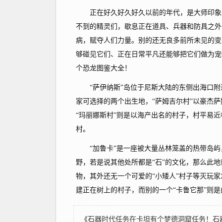
正在好久好久好久以前的年代，是大师印象外
不到的精灵们，歇息正在道具、兵器和防具之外
病，赋夺人们力量。别的还无良多前所未见的变
够碰见它们、正在日常平凡还能够把它们做为宠
个恐龙图鉴大全！
“萨伊纳斯”岛位于尼斯大陆的东侧出海口附近
家可选择的两个出生地，“萨姆吉尔村”以豪杰
“玛丽娜斯村”则是以海产出名的村子，村平易近
村。
“加鲁卡”是一座被大量丛林笼盖的热带岛屿
野，若是说其他处所都是“石”的文化，那么此
物，其外还无一个可爱的“小矮人”村子等灭玩
建正在树上的村子，而别的一个“卡鲁它那”则
《
石器时代任务在卡坦有个梦德洞窟任务！石