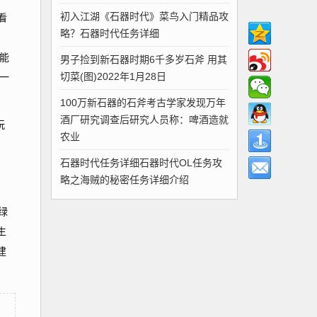
初入江湖《石器时代》菜鸟入门精品攻
看
略？石器时代任务详细
能
男子捡到新石器时期6千多岁石斧 用其
切菜(图)2022年1月28日
一
100万新石器的石斧考古学家发现万年
酒厂研究调查后研究人员称：啤酒造就
玩
农业
；
石器时代任务详细石器时代OL任务攻
略之海贼的秘密任务详细介绍
绿
生
建