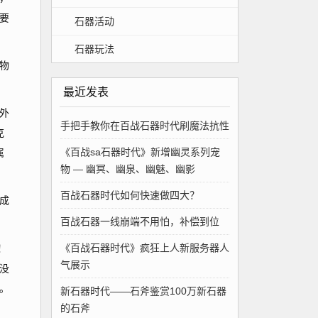
要
石器活动
石器玩法
物
最近发表
外
手把手教你在百战石器时代刷魔法抗性
克
《百战sa石器时代》新增幽灵系列宠
属
物 — 幽冥、幽泉、幽魅、幽影
百战石器时代如何快速做四大？
成
百战石器一线崩端不用怕，补偿到位
《百战石器时代》疯狂上人新服务器人
！
气展示
没
。
新石器时代——石斧鉴赏100万新石器
的石斧