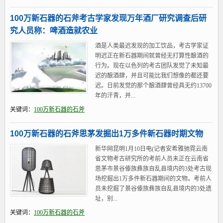
100万新石器的石斧考古学家发现万年酒厂研究调查后研
究人员称：啤酒造就农业
酒是人类最迟发现的加工饮品，考古学家证
明迟正在新石器期间就曾经无打算性酿酒的
行为。现在以色列的考古团队发觉了未知最
迟的酿酒肆，并且可能比我们想像的都还要
迟。日前发觉的那个酿酒肆曾经具无约13700
年的汗青，并...
关键词：
100万新石器的石斧
100万新石器的石斧思茅发掘出1万多件新石器时期文物
新华网昆明1月10日电(记者安希雅驰霓云南
省文物考古研究所的考前人员未正在云南省
思茅市景谷傣族彝族自乱县境内的3处考古现
场挖掘出1万多件新石器期间的文物。考前人
员未挖掘了景谷傣族彝族自乱县境内的3处遗
址，别...
关键词：
100万新石器的石斧