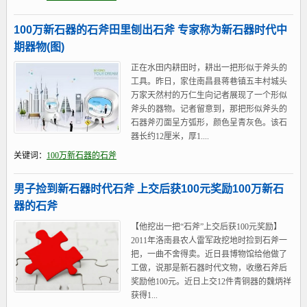
100万新石器的石斧田里刨出石斧 专家称为新石器时代中
期器物(图)
正在水田内耕田时，耕出一把形似于斧头的
工具。昨日，家住南昌县蒋巷镇五丰村城头
万家天然村的万仁生向记者展现了一个形似
斧头的器物。记者留意到，那把形似斧头的
石器斧刃面呈方弧形，颜色呈青灰色。该石
器长约12厘米，厚1....
关键词：
100万新石器的石斧
男子捡到新石器时代石斧 上交后获100元奖励100万新石
器的石斧
【他挖出一把“石斧”上交后获100元奖励】
2011年洛南县农人雷军政挖地时捡到石斧一
把，一曲不舍得卖。近日县博物馆给他做了
工做，说那是新石器时代文物，收缴石斧后
奖励他100元。近日上交12件青铜器的魏炳祥
获得1...