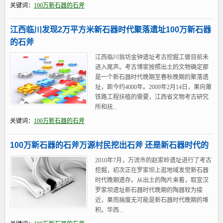
关键词：
100万新石器的石斧
江西临川发现2万平方米新石器时代聚落遗址100万新石器
的石斧
江西临川翁坊金钟遗址考古挖掘工做目前未
进入尾声。考古博家按照出土的文物确定那
是一个新石器时代晚期至春秋晚期的聚落遗
址，距今约4000年。2009年2月14日，果向莆
铁路工程扶植的需要，江西省文物考古研究
所和抚...
关键词：
100万新石器的石斧
100万新石器的石斧万源村民挖出石斧 还是新石器时代的
2010年7月，万流市的赵家岭遗址进行了考古
挖掘，初次正在罗家坝上逛地域发觉新石器
时代晚期遗存。从出土的陶片来看，取宣汉
罗家坝遗址新石器时代晚期的陶器较为接
近，果而揣度无可能是新石器时代晚期的堆
积。华西...