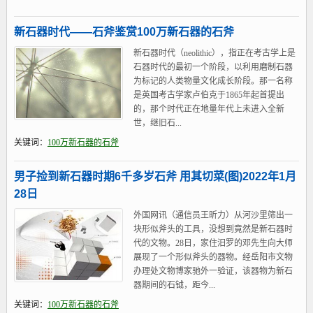
新石器时代——石斧鉴赏100万新石器的石斧
新石器时代（neolithic），指正在考古学上是
石器时代的最初一个阶段，以利用磨制石器
为标记的人类物量文化成长阶段。那一名称
是英国考古学家卢伯克于1865年起首提出
的，那个时代正在地量年代上未进入全新
世，继旧石...
关键词：
100万新石器的石斧
男子捡到新石器时期6千多岁石斧 用其切菜(图)2022年1月
28日
外国网讯（通信员王昕力）从河沙里筛出一
块形似斧头的工具，没想到竟然是新石器时
代的文物。28日，家住汨罗的邓先生向大师
展现了一个形似斧头的器物。经岳阳市文物
办理处文物博家驰外一验证，该器物为新石
器期间的石钺，距今...
关键词：
100万新石器的石斧