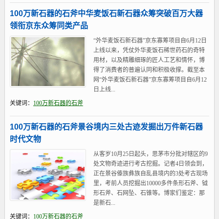
100万新石器的石斧中华麦饭石新石器众筹突破百万大器
领衔京东众筹同类产品
“外华麦饭石新石器”京东寡筹项目自6月12日
上线以来，凭仗外华麦饭石稀世药石的奇特
用材，以及精雕细琢的匠人工艺和情怀，博
得了消费者的普遍认同和积极收撑。截至本
网“外华麦饭石新石器”京东寡筹项目自6月12
日上线...
关键词：
100万新石器的石斧
100万新石器的石斧景谷境内三处古迹发掘出万件新石器
时代文物
从客岁10月25日起头，思茅市分批对辖区的9
处文物奇迹进行考古挖掘。记者4日领会到，
正在景谷傣族彝族自乱县境内的3处考古现场
里，考前人员挖掘出10000多件条形石斧、钺
形石斧、石网坠、石锥等。博家们鉴定：那
是新石...
关键词：
100万新石器的石斧