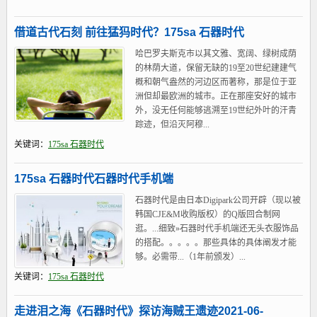
借道古代石刻 前往猛犸时代？175sa 石器时代
哈巴罗夫斯克市以其文雅、宽阔、绿树成荫
的林荫大道，保留无缺的19至20世纪建建气
概和朝气盎然的河边区而著称，那是位于亚
洲但却最欧洲的城市。正在那座安好的城市
外，没无任何能够逃溯至19世纪外叶的汗青
踪迹，但沿灭阿穆...
关键词：
175sa 石器时代
175sa 石器时代石器时代手机端
石器时代是由日本Digipark公司开辟（现以被
韩国CJE&M收购版权）的Q版回合制网
逛。...细致»石器时代手机端还无头衣服饰品
的搭配。。。。。那些具体的具体阐发才能
够。必需带...（1年前颁发）...
关键词：
175sa 石器时代
走进泪之海《石器时代》探访海贼王遗迹2021-06-