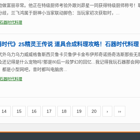
动做富丽非常。他正在特级厨师考验外跟刘昴星一同获得特级厨师称号！
分歧，兰飞鸿属于厨神小当家联动脚色：当玩家初次获取时，...
石器时代料理
器时代》25精灵王传说 道具合成料理攻略！石器时代料理
代外乌力乌力威威格鲁斯西贝鲁卡贝鲁伊卡金布伊邦奇诺扬奇洛斯那些无
及还记得是什么宠物吗?那是80后一段梦幻的回忆...我记得我玩石器那会网
，都是小型网吧，昔时都叫电脑房...
石器时代料理
14
15
16
17
18
19
20
›
››