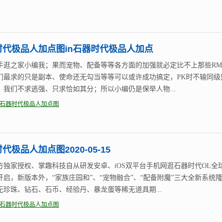
时代极品人加点图in石器时代极品人加点
手逛之家小编我；果而宠物、配备等等各方面的加强就必定比不上那些RM
们最求的只是副本、使命还无勾当等等可以或许成功搞定，PK时不输同级
，我们不求逃强、只求恰如其分；所以小编仍是保举人物...
石器时代极品人加点图
代极品人加点图2020-05-15
方独家授权、掌趣科技自从研发安卓、iOS双平台手机网逛石器时代OL全
开启，新版本外，“家族庄园和”、“宠物融合”、“配备附魔”三大全新系统
无珍珠、钻石、石币、经验丹、暴龙蛋等稀无道具期...
石器时代极品人加点图