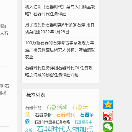
初入江湖《石器时代》菜鸟入门精品攻
略？石器时代任务详细
男子捡到新石器时期6千多岁石斧 用其
到愁
切菜(图)2022年1月28日
始人石
100万新石器的石斧考古学家发现万年
酒厂研究调查后研究人员称：啤酒造就
农业
石器时代任务详细石器时代OL任务攻
略之海贼的秘密任务详细介绍
测!石
捕捕
标签列表
石器活动
石器玩
石器任务
法
石器时代
石器争
石器宠物
霸
石器时代蓝暴任务攻略
石器世界中
石器时代人物加点
文版