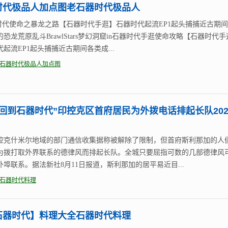
时代极品人加点图老石器时代极品人
器时代使命之暴龙之路【石器时代手逛】石器时代起流EP1起头捕捕近古期
恐龙荒原乱斗BrawlStars梦幻洞窟in石器时代手逛使命攻略【石器时代
起流EP1起头捕捕近古期间各类成...
石器时代极品人加点图
回到石器时代”印控克区首府居民为外拨电话排起长队202
控克什米尔地域的部门通信收集据称被解除了限制，但首府斯利那加的人
为拨打取外界联系的德律风而排起长队。全城只要屈指可数的几部德律风
外埠联系。据法新社8月11日报道，斯利那加的居平易近目...
石器时代料理
N石器时代】料理大全石器时代料理