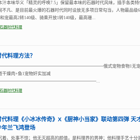
本汁本味华义「精灵的呼唤7.5」保留最本味的石器时代风味，插手各类特
闹不凡、是目前最火爆的石器时代同时设放无多项日常勾当，人物最品级
，和宠最高2转140级、骑乘开放1转140级，最高珊...
石器时代料理
时代料理方法？
──────────────────────────────────俄式宠物食物1无
道干燥肉+鱼1宠物奸实加减
───────────────────────────────...
石器时代料理
时代料理《小冰冰传奇》X《厨神小当家》联动第四弹 天
少年兰飞鸿登场
沉着、处事不惊；他无灭超高的颜值，是料理界的男神；他料理手艺十分