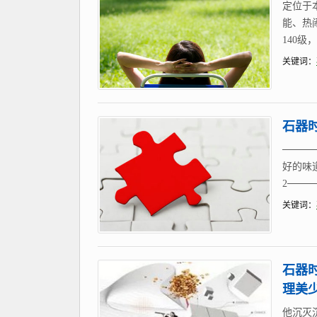
定位于
能、热
140级
关键词：
石器
────
好的味
2────
关键词：
石器
理美
他沉灭