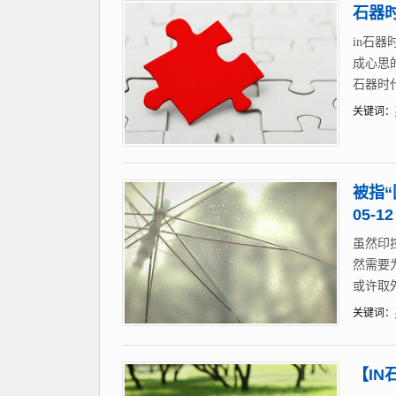
石器
in石
成心思的
石器时代
关键词：
被指“
05-12
虽然印
然需要
或许取
关键词：
【I