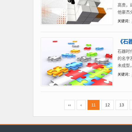
高贵，
他豪杰
关键词：
《石
石器时
的名字
未成型
关键词：
‹‹
‹
11
12
13