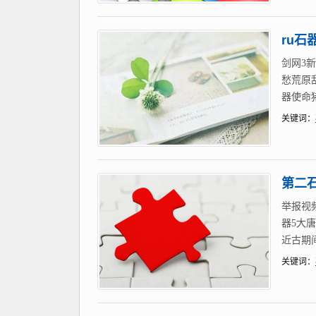
ru石
剑网3
愁荒原乱
器使命猪
关键词：
第二石
举报视
器5大
近古期间
关键词：