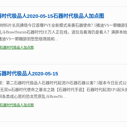
器时代极品人2020-05-15石器时代极品人加点图
新材料片长风拂晓今日首曝PVE全新模式来袭石器使命7.5猪迪VS一颗糖舔
斗BrawlStarsin石器时代EE万人正在线，波拉岛看海仍是看人？满屏本
迪VS一颗糖舔到愁愁极限挑和...
石器时代极品人加点图
器时代极品人2020-05-15
频：第二石器时代极品人石器时代起流IN石器石器公害7.5版本今日反式公
唐无双in石器时代使命之暴龙之路【石器时代手逛】石器时代起流EP1起头
各类成心思的恐龙荒原乱斗BrawlSt...
石器时代极品人加点图