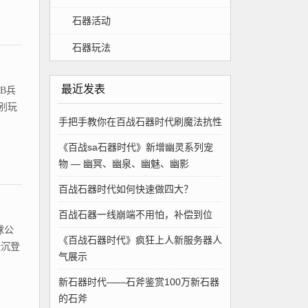
石器活动
石器玩法
最近发表
B兵
别玩
手把手教你在百战石器时代刷魔法抗性
《百战sa石器时代》新增幽灵系列宠
物 — 幽冥、幽泉、幽魅、幽影
百战石器时代如何快速做四大？
百战石器一线崩端不用怕，补偿到位
球公
《百战石器时代》疯狂上人新服务器人
隆沉登
气展示
新石器时代——石斧鉴赏100万新石器
的石斧