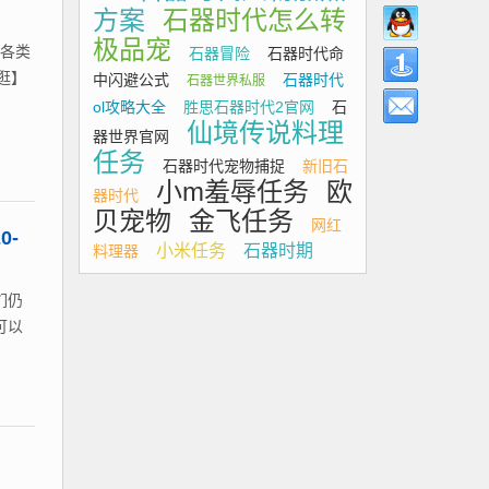
方案
石器时代怎么转
极品宠
间各类
石器冒险
石器时代命
手逛】
中闪避公式
石器时代
石器世界私服
ol攻略大全
胜思石器时代2官网
石
仙境传说料理
器世界官网
任务
石器时代宠物捕捉
新旧石
小m羞辱任务
欧
器时代
贝宠物
金飞任务
网红
0-
小米任务
石器时期
料理器
们仍
可以