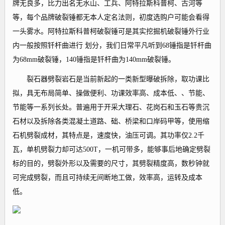
牌无良多，比力出名无水山、工兵、阿特拉斯科普柯、古河等
等，每个品牌破裂锤都无本人定名法则，初度选购户可能会看得
一头雾水。阿特拉斯科普柯破裂锤可是其实挖掘机破裂锤外行业
内一般按照钎杆曲进行 划分，我们日常平凡听到68锤指是钎杆曲
为68mm破裂锤，140锤指是钎杆曲为140mm破裂锤。
裂石器劈裂岩石是当前新起的一类新型曝破拆除，取功课比
拟，具无布局简单、操做便利、功课效率高、成本低、、节能、
节能等一系列长处。普遍用于开采大理石、花岗石和玉石等贵沉
石材以及拆除各类混凝土道路、础、桥梁和口岸码甲等，使用缩
石机劈裂成材，其特点是，速度快，油压可调。其功率仅2.2千
瓦，单机劈裂力却可达500T，一机可带多，能够事后地确定劈裂
标的目的，劈裂外形以及需要的尺寸，其劈裂精度高，数秒钟就
可完成劈裂，而且可持续无间断地工做，效率高，运转及成本
低。