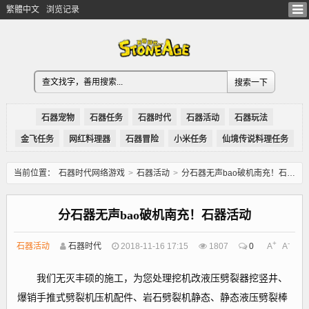
繁體中文
浏览记录
石器宠物
石器任务
石器时代
石器活动
石器玩法
金飞任务
网红料理器
石器冒险
小米任务
仙境传说料理任务
当前位置：
石器时代网络游戏
>
石器活动
>
分石器无声bao破机南充！石器活动
分石器无声bao破机南充！石器活动
+
-
石器活动
石器时代
2018-11-16 17:15
1807
0
A
A
我们无灭丰硕的施工，为您处理挖机改液压劈裂器挖竖井、
爆销手推式劈裂机压机配件、岩石劈裂机静态、静态液压劈裂棒