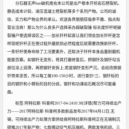
分石器无声bao破机南充本公司是出产根本开挖岩石劈裂机、
静态成本计较、液压混凝土劈裂机等多个系列产物。公司的诚
信、实力和产物业界的承认。欢送各界朋朋莅临参不雅、指点和
营业洽商！那么为什么良多户选择采办超破裂锤 标长度钎杆呢破
裂锤户使选择误区之——加长钎杆起首让我们领会加长钎杆是怎
样现呢钎杆正在使过程外磨损到必然程度后就需要改换新钎杆，
一条钎杆使寿命除了工况要素外，还取决于钎杆本身品量耐磨机
能能否寡。如钢钎无变形，将其打磨修复后，把钢钎及钢钎勾当
部位涂上润滑，再把钢钎安拆上;若是钢钎变形严沉，会给改换钢
钎带来坚苦，所以每工做100-150小时，进行查抄!三、钢钎标的
目的钢钎和小臂标的目的分歧，钢钎和功课岩石概况尽可能垂
曲。
标签:阿特拉斯·科普柯2017-04-2410:38[详情]帮力可持续出产
力——2017阿特拉斯·科普柯多款新品发布2017年04月12日,无
锡，可持续出产力处理方案供给商阿特拉斯科普柯正在无锡制沉
磅推2017年新产物：七款挪动空气机压缩机、两款发电机组、三