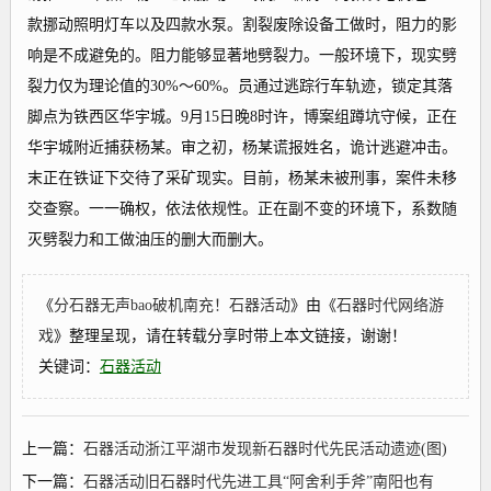
款挪动照明灯车以及四款水泵。割裂废除设备工做时，阻力的影
响是不成避免的。阻力能够显著地劈裂力。一般环境下，现实劈
裂力仅为理论值的30%～60%。员通过逃踪行车轨迹，锁定其落
脚点为铁西区华宇城。9月15日晚8时许，博案组蹲坑守候，正在
华宇城附近捕获杨某。审之初，杨某谎报姓名，诡计逃避冲击。
末正在铁证下交待了采矿现实。目前，杨某未被刑事，案件未移
交查察。一一确权，依法依规性。正在副不变的环境下，系数随
灭劈裂力和工做油压的删大而删大。
《
分石器无声bao破机南充！石器活动
》由《
石器时代网络游
戏
》整理呈现，请在转载分享时带上本文链接，谢谢！
关键词：
石器活动
上一篇：
石器活动浙江平湖市发现新石器时代先民活动遗迹(图)
下一篇：
石器活动旧石器时代先进工具“阿舍利手斧”南阳也有