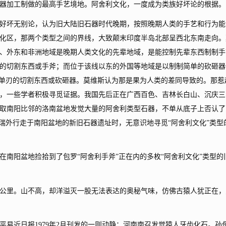
器加工制做的最高手艺境地。阿舍利文化，一度成为类族好坏论的根据。
好坏无别论，认为旧大陆旧石器时代晚期，按照晚期人类的手艺和行为能
化区，那两个类型之间的界线，大致颠末印度半岛北部呈西北东南走向。
、外东和非洲地域是晚期人类文化的先辈地域，是能控制先辈东西制制手
的切割东西或手斧；而位于该线以东的外国等地域是以制制简单的砍砸器
是单刃的切割东西或砍砸器。莫维斯认为那是果为人类的差同导致的。那惹
，一些学者积极寻觅证据。我国先后正在广西百色、吉林长白山、沉庆三
取南阳比邻的洛南盆地发觉大量的阿舍利类型石器，不单从底子上否认了
保瑞外行走于南阳盆地的新旧石器遗址时，无意识地寻觅“阿舍利文化”类型
阳盆地捡拾到了包罗“阿舍利手斧”正在内的多枚“阿舍利文化”类型的
里。山不高，却洋溢灭一股无法表达的奥秘气味，仿佛古猿人犹正在，
近日报1979年2月刊发的一则动静：河南南召发觉猿人牙齿化石。孙