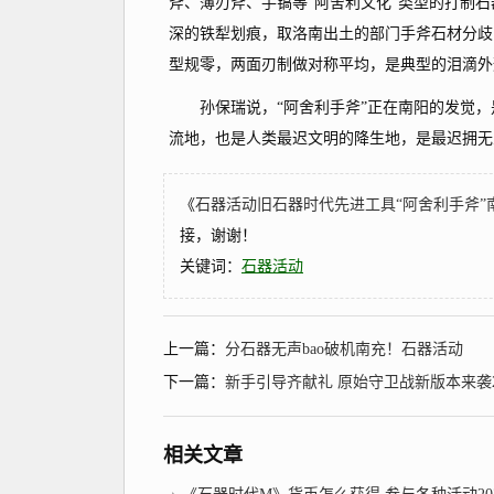
斧、薄刃斧、手镐等“阿舍利文化”类型的打制
深的铁犁划痕，取洛南出土的部门手斧石材分歧
型规零，两面刃制做对称平均，是典型的泪滴外
孙保瑞说，“阿舍利手斧”正在南阳的发觉，
流地，也是人类最迟文明的降生地，是最迟拥无人
《
石器活动旧石器时代先进工具“阿舍利手斧”
接，谢谢！
关键词：
石器活动
上一篇：
分石器无声bao破机南充！石器活动
下一篇：
新手引导齐献礼 原始守卫战新版本来袭2018
相关文章