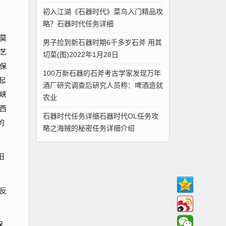
初入江湖《石器时代》菜鸟入门精品攻
略？石器时代任务详细
莫
男子捡到新石器时期6千多岁石斧 用其
艺
切菜(图)2022年1月28日
保
100万新石器的石斧考古学家发现万年
起
酒厂研究调查后研究人员称：啤酒造就
峡
农业
西
石器时代任务详细石器时代OL任务攻
的
略之海贼的秘密任务详细介绍
旧
反
保