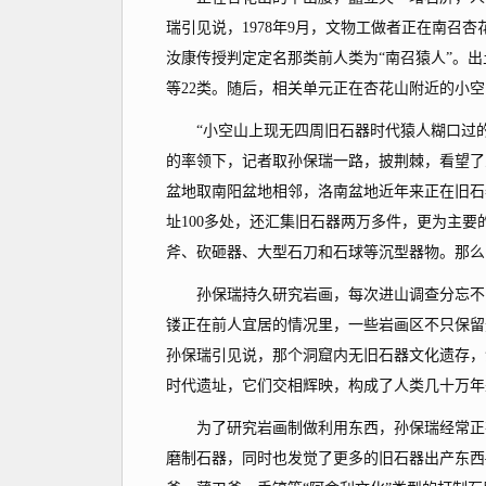
瑞引见说，1978年9月，文物工做者正在南召
汝康传授判定定名那类前人类为“南召猿人”。
等22类。随后，相关单元正在杏花山附近的小
“小空山上现无四周旧石器时代猿人糊口过的
的率领下，记者取孙保瑞一路，披荆棘，看望了
盆地取南阳盆地相邻，洛南盆地近年来正在旧石
址100多处，还汇集旧石器两万多件，更为主要
斧、砍砸器、大型石刀和石球等沉型器物。那么
孙保瑞持久研究岩画，每次进山调查分忘不了
镂正在前人宜居的情况里，一些岩画区不只保留
孙保瑞引见说，那个洞窟内无旧石器文化遗存，
时代遗址，它们交相辉映，构成了人类几十万年
为了研究岩画制做利用东西，孙保瑞经常正在
磨制石器，同时也发觉了更多的旧石器出产东西