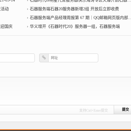
05-14
石器时代ol明星代言服务器快乐海涛专区火爆开启石器服务端
庆活动
石器服务端石器20服务器新增2组 开放后立即收费
石器服务端产品经理周报第 67 期｜QQ邮箱网页版内部服务器错误；抖音建议用腾讯系账号登录的用户更改抖音头像昵称
验迎国庆
华义增开《石器时代20》服务器一组，石器服务端
支持Ctrl+Enter提交