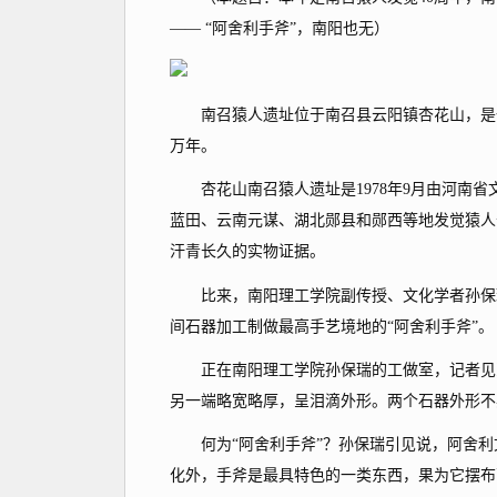
—— “阿舍利手斧”，南阳也无）
南召猿人遗址位于南召县云阳镇杏花山，是一
万年。
杏花山南召猿人遗址是1978年9月由河南省
蓝田、云南元谋、湖北郧县和郧西等地发觉猿人
汗青长久的实物证据。
比来，南阳理工学院副传授、文化学者孙保瑞
间石器加工制做最高手艺境地的“阿舍利手斧”。
正在南阳理工学院孙保瑞的工做室，记者见到
另一端略宽略厚，呈泪滴外形。两个石器外形不
何为“阿舍利手斧”？孙保瑞引见说，阿舍利文
化外，手斧是最具特色的一类东西，果为它摆布