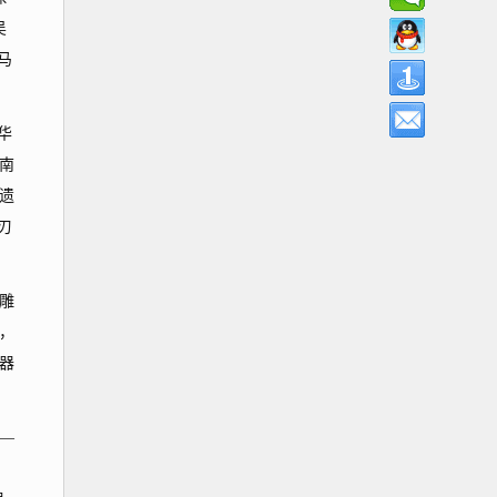
吴
马
华
南
遗
刃
雕
，
器
—