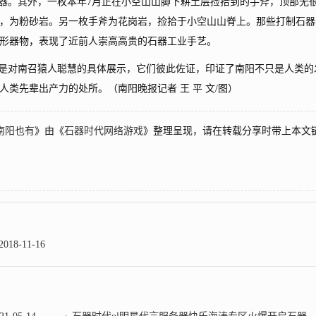
石器。其外，一枚本年7月正在小空山山脚下耕土层捡拾到的手斧，顶部无
，为粉砂岩。另一枚手斧为花岗岩，捡拾于小空山山脊上。那些打制石器
形器物，表现了近前人崇高高贵的石器工业手艺。
是对南召猿人聪慧的具体展示，它们彼此佐证，印证了南阳不只是人类的
类先辈出产力的处所。（南阳晚报记者 王 平 文/图）
南阳也有
》由《
石器时代网络游戏
》整理呈现，请在转载分享时带上本文
-11-16