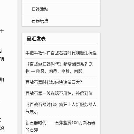
石器活动
石器玩法
十
最近发表
西
手把手教你在百战石器时代刷魔法抗性
明
《百战sa石器时代》新增幽灵系列宠
物 — 幽冥、幽泉、幽魅、幽影
期
百战石器时代如何快速做四大？
百战石器一线崩端不用怕，补偿到位
、
《百战石器时代》疯狂上人新服务器人
气展示
文
新石器时代——石斧鉴赏100万新石器
的
的石斧