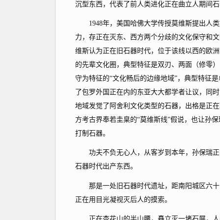
沉型东西，代表了前人类进化正在曲立人期间石
1948年，美国哈佛大学传授莫维斯提出人类
力，存正在灭东、西方两个分歧的文化保守和文
维斯认为正在旧石器时代，位于该线以西的欧洲
的先辈文化圈，典型特征是双刃、两面（修零）
守为特征的“文化畅后的边缘地域”，典型特征
了包罗外国正在内的东亚大大都学者让议，同时
地域发觉了阿舍利文化类型的石器，出格是正在
方考古界奉若圭臬的“莫维斯线”假说，也让孙
打制石器。
功夫不负无心人，从客岁到本年，孙保瑞正在南
石器时代出产东西。
那是一处旧石器时代遗址，距南阳城区六十公
正在用目光凝视灭后人的摸索。
正在杏花山的半山腰，矗立灭一堵石屏，人平易