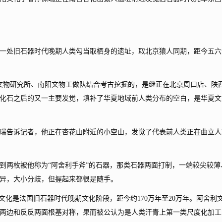
处旧石器时代晚期人类勾当取栖身的遗址，取北京猿人同期，距今五六
文物研究所、南阳文物工做队结合考古挖掘的，是继正在北京周口店、陕
化石之后的又一主要发觉，填补了华夏地域前人类分布的空白，是华夏文
告诉记者，他正在杏花山附近的小空山，发觉了代表前人类正在曲立人
两枚被他称为“阿舍利手斧”的石器，那类石器两面打制，一端较尖较薄
异，大小分歧，但握起来都很是随手。
化是法国旧石器时代晚期文化阶段，距今约170万年至20万年。阿舍利
两边和反反两面根基对称，果而被公认为是人类汗青上第一类尺度化加工