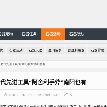
石器宠物
石器任务
石器活动
石器玩法
代
石器活动
石器玩法
金飞任务
网红料理器
石器冒险
时代先进工具“阿舍利手斧”南阳也有
代先进工具“阿舍利手斧”南阳也有
+
-
代
2018-11-16 17:15
1789
0
A
A
阳文化学者孙保瑞正在南召杏花山猿人遗址附近发觉旧石器时代先辈东西