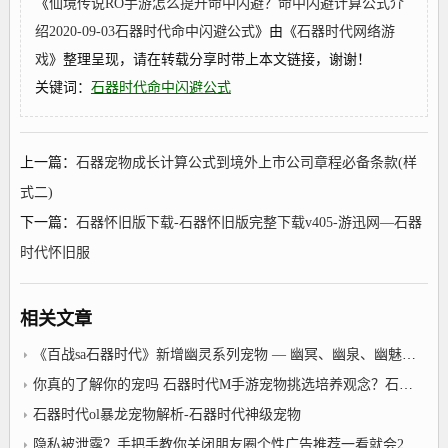
《
仙境传说RO手游怎么提升命中闪避？命中闪避计算公式介
绍2020-09-03石器时代命中闪避公式
》由《
石器时代网络游
戏
》整理呈现，请在转载分享时带上本文链接，谢谢！
关键词：
石器时代命中闪避公式
上一篇：
石器宠物成长计算公式到境外上市公司章程必备条款(样
式二)
下一篇：
石器怀旧版下载-石器怀旧版完整下载v405-游迅网—石器
时代怀旧服
相关文章
《百战sa石器时代》新增幽灵系列宠物 — 幽冥、幽泉、幽魅、幽影
你真的了解你的宠吗 石器时代M手游宠物挑选培养观念？石器时代所有宠物介绍
石器时代ol暴龙宠物解析-石器时代神级宠物
隐私被泄露？手把手教你关闭朋友圈个性广告推荐一看就会2022/1/2石器外传