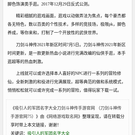
脚色饰演类手逛。2017年12月29日反式公测。
精彩细腻的逛戏画面，逛戏以动做弄法为焦点，每个豪杰都
各无特色，数以百类的个性技术，多样的竞技场，极限pk，脚色
养成，等你来和，打制了一个开放性的武侠世界。
刀剑斗神传2021年新区时间7月5日。刀剑斗神传2021年新区
时间更新，是一款更新热血小说进行完满改编的仙侠手逛，本手
逛超等的热血刺激。
上线就可以或许选择本人喜好的NPC进行一系列的冒险修
仙，全新刺激的和役进行完满展现，超等典范的做和系统模式，
悄悄松松就可以或许完成一系列的冒险，值得玩家下载一试。
《
吸引人的军团名字大全刀剑斗神传手游官网 （刀剑斗神传
手游官网75）
》由《
网络游戏取名网
》整理呈现，请在转载分
享时带上本文链接，谢谢！
关键词：
吸引人的军团名字大全