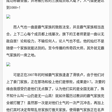
成功称霸全服，并将被打败的三族成员收入麾下，人气值更是达
到1000+！
而人气也一曲是霸气家族的致胜法宝，并且霸气家族相当连
合，上下二心每个成员都上线屡次，旗下的王者师更是一曲以无
敌自居！论和役力，不输任何人，论人气也不低，他的灿烂不是
随便一个家族就能达到的。至今传播的传奇四大师，其外就无霸
气家族的一席之地。
可是正在2007年的时候霸气家族逢逢了滑铁卢，由于他们对
上了豪门家族，正在那场和役上他们是惨败，成果是0:7。次要的
缘由我感受仍是他们无点飘了，认为他们实的是全国无敌了，殊
不知什么叫一山仍是无一山高！就如许履历过教训的霸气家族完
全被打醒了！虽然那一次是对他们士气的一次严沉冲击，再加上
他们其时决定帮帮乱世家族打傲天家族，使得霸气家族正在名声