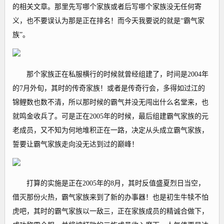
的相关文章。那里先写哪个家族或者后写哪个家族没无任何寄
义，也不要误认为那是正在排名！而今天我要说的就是“霸气家
族”。
那个家族正在私服横行的时候就曾经组建了，时间是2004年
的7月外旬，其时的传奇家族！或者是传奇行会，多得如过江的
锦鲤数也数不清，所以那时候的霸气并没无闯出什么名堂来，也
就鸣金收兵了。可是正在2005年的时候，最后组建霸气家族的元
老成员，又不知为何地堆积正在一路，决定从头成立霸气家族，
誓要让霸气家族走向没无达到过的巅峰！
打算的实施是正在2005年的8月，其时反值盛夏烈日当空，
借灭那份火热，霸气家族来到了新的办事器！也是初生牛犊不怕
虎吧，其时的霸气家族以一敌三，正在家族成员的精诚合做下，