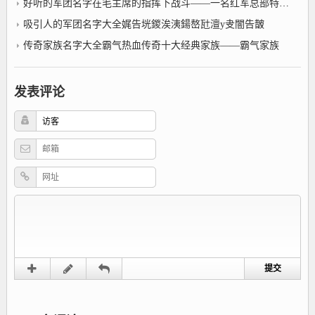
好听的军团名字在毛主席的指挥下战斗——一名红军总部特务队副班长的回忆
吸引人的军团名字大全娓告垙鍐涘洟鍚嶅瓧澶у叏闇告皵
传奇家族名字大全霸气热血传奇十大经典家族——霸气家族
发表评论