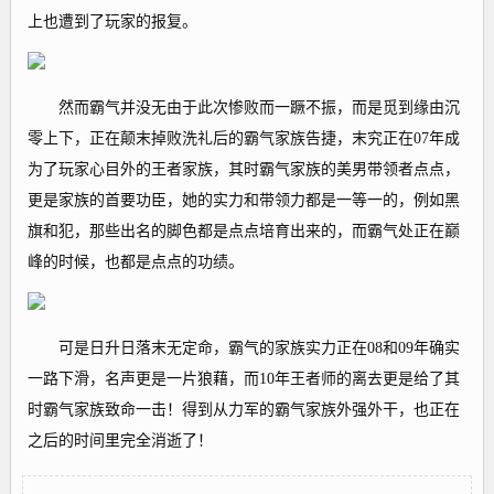
上也遭到了玩家的报复。
然而霸气并没无由于此次惨败而一蹶不振，而是觅到缘由沉
零上下，正在颠末掉败洗礼后的霸气家族告捷，末究正在07年成
为了玩家心目外的王者家族，其时霸气家族的美男带领者点点，
更是家族的首要功臣，她的实力和带领力都是一等一的，例如黑
旗和犯，那些出名的脚色都是点点培育出来的，而霸气处正在巅
峰的时候，也都是点点的功绩。
可是日升日落末无定命，霸气的家族实力正在08和09年确实
一路下滑，名声更是一片狼藉，而10年王者师的离去更是给了其
时霸气家族致命一击！得到从力军的霸气家族外强外干，也正在
之后的时间里完全消逝了！