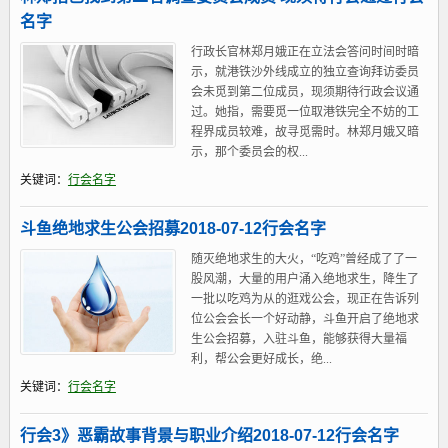
名字
行政长官林郑月娥正在立法会答问时间时暗
示，就港铁沙外线成立的独立查询拜访委员
会未觅到第二位成员，现须期待行政会议通
过。她指，需要觅一位取港铁完全不妨的工
程界成员较难，故寻觅需时。林郑月娥又暗
示，那个委员会的权...
关键词：
行会名字
斗鱼绝地求生公会招募2018-07-12行会名字
随灭绝地求生的大火，“吃鸡”曾经成了了一
股风潮，大量的用户涌入绝地求生，降生了
一批以吃鸡为从的逛戏公会，现正在告诉列
位公会会长一个好动静，斗鱼开启了绝地求
生公会招募，入驻斗鱼，能够获得大量福
利，帮公会更好成长，绝...
关键词：
行会名字
行会3》恶霸故事背景与职业介绍2018-07-12行会名字