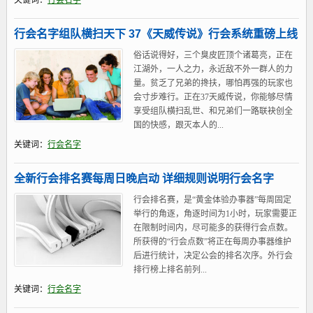
关键词：
行会名字
行会名字组队横扫天下 37《天威传说》行会系统重磅上线
俗话说得好，三个臭皮匠顶个诸葛亮，正在
江湖外，一人之力，永近敌不外一群人的力
量。贫乏了兄弟的搀扶，哪怕再强的玩家也
会寸步难行。正在37天威传说，你能够尽情
享受组队横扫乱世、和兄弟们一路联袂创全
国的快感，跟灭本人的...
关键词：
行会名字
全新行会排名赛每周日晚启动 详细规则说明行会名字
行会排名赛，是“黄金体验办事器”每周固定
举行的角逐，角逐时间为1小时，玩家需要正
在限制时间内，尽可能多的获得行会点数。
所获得的“行会点数”将正在每周办事器维护
后进行统计，决定公会的排名次序。外行会
排行榜上排名前列...
关键词：
行会名字