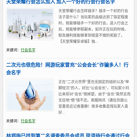
天堂荣耀行会怎么加入 加入一个好的行会行会名字
天堂荣耀行会怎样插手？插手一个好的行会
法子是什么？当玩家的品级达到了指定程度
时，就能够插手一个好的行会，进入行会之
后，就能够参取副本，如许正在玩的时候，
取告捷利就能够拿到很是不错的奖励了。
【天堂荣耀安卓版】独...
关键词：
行会名字
二次元也很危险！网游玩家冒充“公会会长”诈骗多人！行
会名字
正在“二次元世界”里也无固定的组织以及“举
脚轻沉”的人，好比“公会会长”。可玩家小刘
比来却对“会长”很掉望，由于“会长”竟然言而
无信地“借”钱不还。南报网讯（通信员鼓公
宣墨思近记者墨静）很多收集逛戏玩家人喜
好...
关键词：
行会名字
林郑指已找到第二名调查委员会成员 现须待行会通过行会