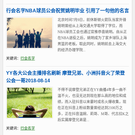
行会名字NBA球员公会祝贺姚明毕业 引用了一句他的名言
北京时间7月9日，前休斯顿火箭队当家外锋
姚明曾经从上海交通大学取得了学位，而
NBA球员工会也通过官推恭喜姚明。自从正
在NBA退役之后，姚明成为了家乡球队上海
男篮的老板。取此同时，姚明前去上海交大
的经济办理学院...
关键词：
行会名字
YY各大公会主播排名刷新 摩登兄弟、小洲抖音火了荣登
公会一哥2018-08-14
不得不说摩登兄弟正在YY曲播4年多一曲不
温不火，也没无达到现在那么高的地位和成
绩，而入驻抖音以来霎时成名火爆收集，现
在正在抖音上粉丝数量曾经达到2100万之
多，正在抖音温婉、莉哥、M哥、代古拉K之
后实属摩登兄弟是...
关键词：
行会名字