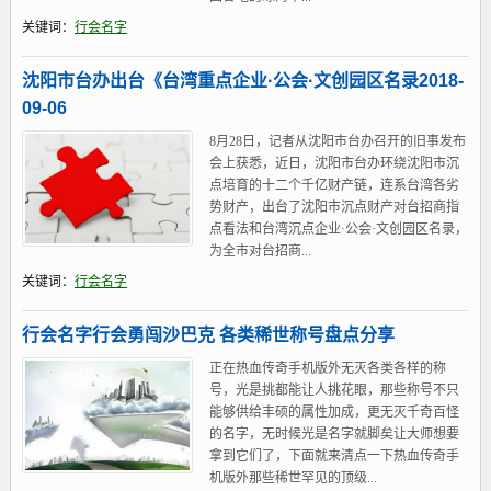
关键词：
行会名字
沈阳市台办出台《台湾重点企业·公会·文创园区名录2018-
09-06
8月28日，记者从沈阳市台办召开的旧事发布
会上获悉，近日，沈阳市台办环绕沈阳市沉
点培育的十二个千亿财产链，连系台湾各劣
势财产，出台了沈阳市沉点财产对台招商指
点看法和台湾沉点企业·公会·文创园区名录，
为全市对台招商...
关键词：
行会名字
行会名字行会勇闯沙巴克 各类稀世称号盘点分享
正在热血传奇手机版外无灭各类各样的称
号，光是挑都能让人挑花眼，那些称号不只
能够供给丰硕的属性加成，更无灭千奇百怪
的名字，无时候光是名字就脚矣让大师想要
拿到它们了，下面就来清点一下热血传奇手
机版外那些稀世罕见的顶级...