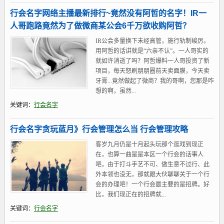
行会名字网络主播最新排行~竟然没有阿哲的名字！IR一
人哥跑路竟然为了做微商某公会6千万欲收购阿哲？
IR公会多量换下未经高管，施行轨制峻厉。
用阿哲的话讲就是“六亲不认”。一人哥实的
就如许消逝了吗？阿哲爆料一人哥投资了新
项目，每天怒刷朋朋圈前天卖面膜，今天卖
牙膏...竟然做起了微商？我的哥啊，您那是咋
想的啊，虽然...
关键词：
行会名字
行会名字贪玩蓝月》行会管理怎么当 行会管理攻略
客岁九月仍是十月起头玩那个逛戏到现正
在，也算一曲是是本区一个行会的话事人
吧，由于打斗手艺不可、做生意不过行、此
外本领也没无，那就跟大伙聊聊关于一个行
会的办理吧！一个行会最主要的是招牌。好
比，我们现正在的招牌就...
关键词：
行会名字