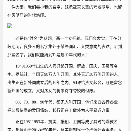
一件大事。我们每小我的名字，既承载灭长辈的夸姣期望，也留
存灭明显的时代烙印。
若是以“姓名“为从题，画一个立标轴。我们会发觉，正在分
歧期间，良多人的名字集外于某些词汇、某类意向的表达。听到
那些名字，我们就能猜到Ta是哪个年代的人！
19491950年出生的人喜好起开国、解放、国庆、国强等名
字。据统计，全国无98万人叫开国，其外无近30万叫开国的人，
出生正在新外国成立后的10年之内。如许给孩女起名，既是留念
新外国的成立，又对孩女的将来寄夺夸姣的但愿。
60、70、80、90年代，都无人叫开国，他们来自各行各业，
把父母依靠的爱国情结，践行正在工做外为人平易近办事。
正在19511953年，抗美、援朝、卫国等成了其时的爆款名
字。那是由于20世纪50年代，抗美援朝是一个严沉汗青事务，人