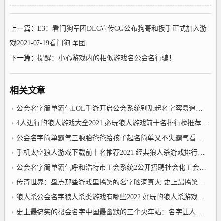
上一篇：
E3：看门狗军团DLC宣传CG公布狗哥和扳手正式加入游
戏2021-07-19看门狗 军团
下一篇：
提醒：小心游戏内的相似游戏名公会名行骗！
相关文章
公会名字简单霸气LOL手游开启公会系统别乱起名字容易追悔莫及
4人进行的狼人游戏大全2021 必玩狼人游戏前十名排行榜推荐？狼人杀公会名字
公会名字简单霸气三胞胎爸爸给孩子起名简单又不失霸气看了让人直觉严肃
手机太空狼人游戏下载前十名推荐2021 经典狼人杀游戏排行榜_狼人杀公会名字
公会名字简单霸气呼和浩特市工会系统2公开招聘社会化工会工作者30名
传奇世界：盘点那些游戏里搞笑的名字脑洞真大-史上最搞笑的帮会名字
狼人杀公会名字狼人杀类游戏有哪些2022 好玩的狼人杀游戏前十名
史上最搞笑的帮会名字中国最幽默的三个火车站：名字让人捧腹大笑记一次就不会忘记