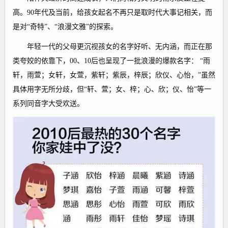
高。90年代及当前，给孩女起名不再只是取时代大事记相关，而
是对“奇特”、“浪漫文雅”的探索。
年轻一代的父母更沉视孩女的名字好听、无内涵，而正在那
类夸姣的依靠下，00、10后也呈现了一批浪漫的爆款名字： “雨
轩，雨萱；女轩，女萱，紫轩；紫辰，梓辰；欣仪、心怡，”虽然
具体用字无所分歧，但“轩、萱；女、梓；心、欣；仪、怡”等一
系列同音字大受欢送。