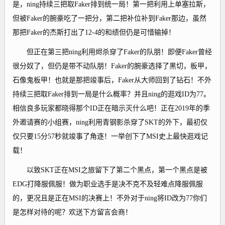
是，ning持续三把取Faker排到统一局！第一把利用上单塞拉斯，
但被Faker的腕豪吃了一把分，第二把补位补到Faker那边，虽然
那把Faker的杰斯打出了12-4的和绩但仍是可惜输掉！
但正在第三把ning利用烬杀穿了Faker的队朋！即便Faker曾经
很分奴了，但仍是带不动队朋！Faker的腕豪选择了黑切，板甲，
石像鬼板甲！也就是那把竣事后，Faker从大师回到了钻石！不外
持续三把取Faker排到一局是什么概率？并且ning的逛戏ID为77。
相信良多玩家都晓得那个ID正在暗示灭什么吧！正在2019年的季
外邀请赛的小组赛，ning利用青钢影杀穿了SKT的外下，最初仅
仅只要15分57秒就竣事了角逐！一举创下了MSI史上最快逛戏记
载！
以致SKT正在MSI之旅留下了第二个黑点，第一个黑点是被
EDG打降服佩服！做为职业选手是决不克不及轻难点降服佩服
的，更况且是正在MSI的决赛上！不外对于ning将ID改为77你们
是怎样对待的呢？欢送下方留言会商！