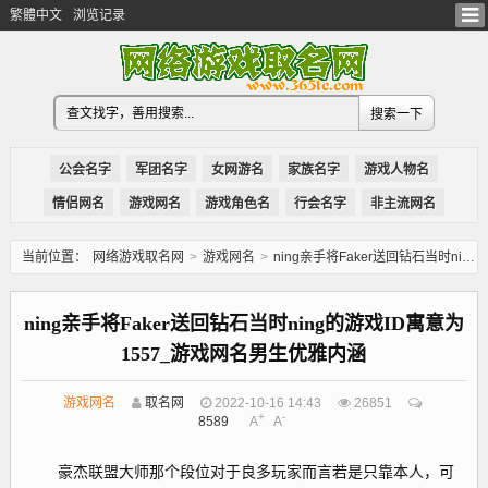
繁體中文
浏览记录
公会名字
军团名字
女网游名
家族名字
游戏人物名
情侣网名
游戏网名
游戏角色名
行会名字
非主流网名
当前位置：
网络游戏取名网
>
游戏网名
>
ning亲手将Faker送回钻石当时ning的游戏ID寓意为1557_游戏网名男生优雅内涵
ning亲手将Faker送回钻石当时ning的游戏ID寓意为
1557_游戏网名男生优雅内涵
游戏网名
取名网
2022-10-16 14:43
26851
+
-
8589
A
A
豪杰联盟大师那个段位对于良多玩家而言若是只靠本人，可