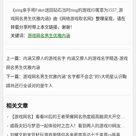
《
ning亲手将Faker送回钻石当时ning的游戏ID寓意为1557_游
戏网名男生优雅内涵
》由《
网络游戏取名网
》整理呈现，请在
转载分享时带上本文链接，谢谢！
关键词：
游戏网名男生优雅内涵
上一篇：
内涵又撩人的游戏名字 内涵又撩人的游戏名字精选-游戏
网名男生优雅内涵
下一篇：
游戏网名男生优雅内涵“名字都不会念”的5大明星认识鞠
婧祎还行全读对的是牛人
相关文章
【游戏网名】看看00后的王者荣耀网名热度超高脑洞大开空白网名真秀2022年12月28日王者荣耀游戏名字
戚薇夫妇与梦泪一起体验时之恋人！看到两人的游戏ID网友愣了！情侣游戏网名
刘耀文和宋亚轩玩游戏用情侣名亲密度高达七千盖章cp是真的情侣游戏网名