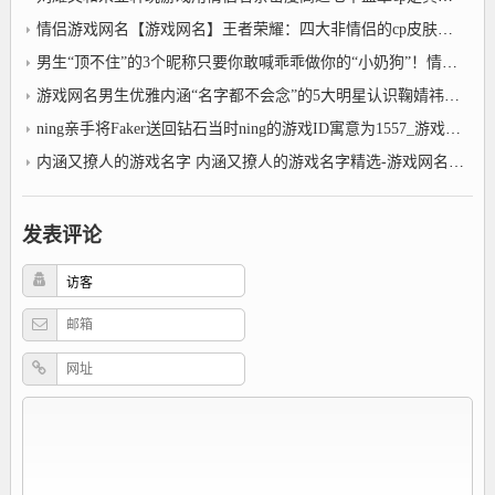
情侣游戏网名【游戏网名】王者荣耀：四大非情侣的cp皮肤大多数人只知道前面两对！
男生“顶不住”的3个昵称只要你敢喊乖乖做你的“小奶狗”！情侣游戏网名
游戏网名男生优雅内涵“名字都不会念”的5大明星认识鞠婧祎还行全读对的是牛人
ning亲手将Faker送回钻石当时ning的游戏ID寓意为1557_游戏网名男生优雅内涵
内涵又撩人的游戏名字 内涵又撩人的游戏名字精选-游戏网名男生优雅内涵
发表评论