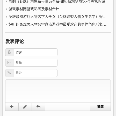
网剧《卧底》角色名与演员本名相似 被观众热议-有点色的游戏角色名字
游戏素材网游戏彩图及素材合计
英雄联盟游戏人物名字大全女（英雄联盟人物女生名字）好听的游戏职业名字
好听的游戏男人物名字盘点游戏中最受欢迎的男性角色形象 有的人明明是配角人气却比主角高
发表评论