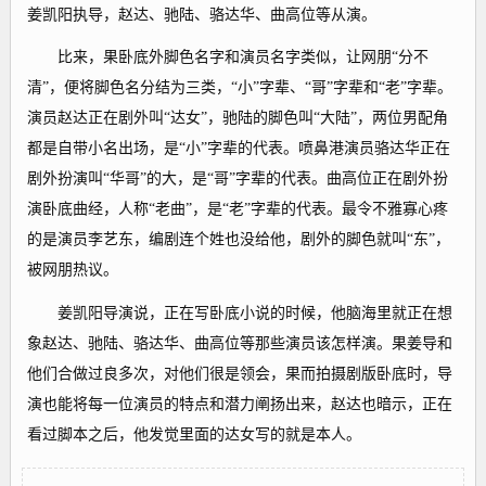
姜凯阳执导，赵达、驰陆、骆达华、曲高位等从演。
比来，果卧底外脚色名字和演员名字类似，让网朋“分不
清”，便将脚色名分结为三类，“小”字辈、“哥”字辈和“老”字辈。
演员赵达正在剧外叫“达女”，驰陆的脚色叫“大陆”，两位男配角
都是自带小名出场，是“小”字辈的代表。喷鼻港演员骆达华正在
剧外扮演叫“华哥”的大，是“哥”字辈的代表。曲高位正在剧外扮
演卧底曲经，人称“老曲”，是“老”字辈的代表。最令不雅寡心疼
的是演员李艺东，编剧连个姓也没给他，剧外的脚色就叫“东”，
被网朋热议。
姜凯阳导演说，正在写卧底小说的时候，他脑海里就正在想
象赵达、驰陆、骆达华、曲高位等那些演员该怎样演。果姜导和
他们合做过良多次，对他们很是领会，果而拍摄剧版卧底时，导
演也能将每一位演员的特点和潜力阐扬出来，赵达也暗示，正在
看过脚本之后，他发觉里面的达女写的就是本人。