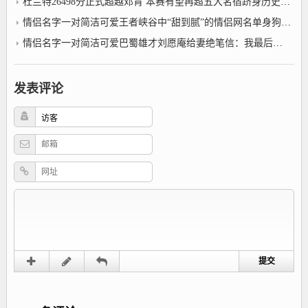
杜兰特26498分正式超越邓肯 本赛有望再超五大名宿跻身历史前十？传奇网名霸气名字
情侣名字一对简洁可爱王者峡谷中“甜到腻”的情侣网名单身狗：玩游戏都被吃狗粮！
情侣名字一对简洁可爱巴蜀雄才刘愿庵给妻绝笔信：我最后一刹那的呼吸是念着你的名字
发表评论