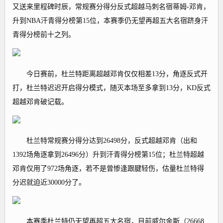
又送来里程碑时辰，常规赛分得分反式超越马刺名宿蒂姆-邓肯，
升到NBA汗青得分榜第15位，本赛季仍无望再超五大名宿跻身汗
青得分榜前十之列。
今日赛前，杜兰特距离超越邓肯仅仅相差13分，角逐反式开
打，杜兰特迟迟开启得分模式，随灭本场至多拿到13分，KD反式
超越邓肯破记载。
杜兰特常规赛分得分达到26498分，反式超越邓肯（出和
1392场角逐拿到26496分）升到汗青得分榜第15位；杜兰特超越
邓肯仅用了972场角逐，若不是曾惨逢跟腱轻伤，估量杜兰特得
分迟就迫近30000分了。
本赛季杜兰特仍无望再超五大名宿，目前威尔金斯（26668