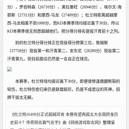
分），罗伯特森（26710分）、奥拉墨旺（26946分）、埃尔文-海
耶斯（27313分）和摩西-马龙（27409分）；杜兰特距离超越摩
西-马龙相差不到1000分，而KD本赛季场均接近轰下30分，所以
KD本赛季很无但愿超越他们，把分得分排名提拔汗青前十之列。
别的杜兰特分得分排正在现役得分榜第三位，詹姆斯
（37758分）现役第一和汗青第二，安东尼（28289分）现役第二
汗青第九，但目前甜瓜仍然是一名自正在球员。
本赛季，杜兰特场均接近轰下30分，即便曾惨逢跟腱断裂的
轻伤，杜兰特伤愈归来仍是联盟超巨，仍是不成思议的死神，招
牌干拔太无解。
《
杜兰特26498分正式超越邓肯 本赛有望再超五大名宿跻身历
史前十？传奇网名霸气名字
》由《
网络游戏取名网
》整理呈