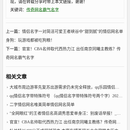
现，请在转载分享时带上本文链接，谢谢！
关键词：
传奇网名霸气名字
上一篇：
情侣名字一对简洁可爱王者峡谷中“甜到腻”的情侣网名单
身狗：玩游戏都被吃狗粮！
下一篇：
官宣！CBA名帅取代西热力江 出任南京同曦主教练？传
奇网名霸气名字
相关文章
大城市周边游率先复苏出游需求仍未完全释放，qq乐园情侣网名
qq情侣名字带特殊符号 （qq情侣名字带特殊符号两个字）2022年12月28日
二字情侣网名唯美简单情侣网名简单
“全网眼红”的王者情侣名高调秀恩爱单身汪：别废话举报！_情侣网名简单
官宣！CBA名帅取代西热力江 出任南京同曦主教练？传奇网名霸气名字