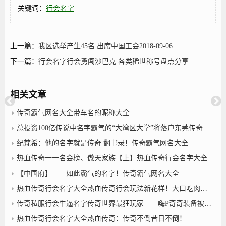
关键词：
行会名字
上一篇：
我区选举产生45名 出席中国工会2018-09-06
下一篇：
行会名字行会勇闯沙巴克 各类稀世称号盘点分享
相关文章
传奇霸气网名大全带车名的昵称大全
总投资100亿传说中名字霸气的“大湾区大学”将落户东莞传奇霸气网名大全
纪梵希：他的名字就是传奇 翻书录！传奇霸气网名大全
热血传奇一一名会榜、傲天家族【上】热血传奇行会名字大全
【中国府】——如此霸气的名字！传奇霸气网名大全
热血传奇行会名字大全热血传奇行会玩法新花样！大口吃肉大秤分金！兄弟一起爽快砍传奇
传奇私服行会牛逼名字传奇世界最狂玩家——嗨P奇奇装备被爆无人敢买用自己名字命名大区
热血传奇行会名字大全热血传奇：传奇不倒昔日不倒！