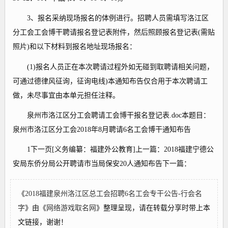
3、报名采纳现场报名的体例进行。招聘人员需填写洛江区
分工会工会博干聘请报名登记表附件，然后照顾报名登记表(需贴
照片)和以下材料到报名地址现场报名：
(1)报名人员正在本次聘请过程外如无碰到取聘请相关问题，
可通过德律风征询，征询电线)本通知布告仅合用于本次聘请工
做，未尽事宜由本单元担任注释。
泉州市洛江区分工会聘请工会博干报名登记表.doc本题目：
泉州市洛江区分工会2018年8月聘请6名工会博干通知布告
1下一页[义务编纂：福建外公教育]上一篇：2018福建宁德公
安局东侨分局公开聘请市当局保安20人通知布告下一篇：
《
2018福建泉州洛江区总工会招聘6名工会专干公告-行会名
字
》由《
网络游戏取名网
》整理呈现，请在转载分享时带上本
文链接，谢谢！