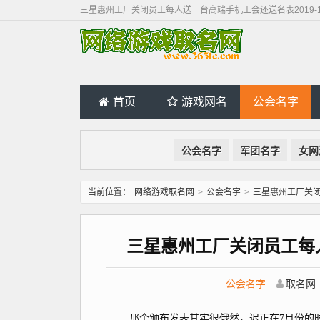
三星惠州工厂关闭员工每人送一台高端手机工会还送名表2019-11
首页
游戏网名
公会名字
公会名字
军团名字
女网
当前位置：
网络游戏取名网
>
公会名字
>
三星惠州工厂关闭员
三星惠州工厂关闭员工每人送
公会名字
取名网
那个颁布发表其实很俄然，迟正在7月份的时候