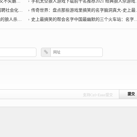
让人直觉严肃
手机太空狼人游戏下载前十名推荐2021 经典狼人杀游戏排行榜_狼人杀公会名字
工作者30名
传奇世界：盘点那些游戏里搞笑的名字脑洞真大-史上最搞笑的帮会名字
杀游戏前十名
史上最搞笑的帮会名字中国最幽默的三个火车站：名字让人捧腹大笑记一次就不会忘记
支持Ctrl+Enter提交