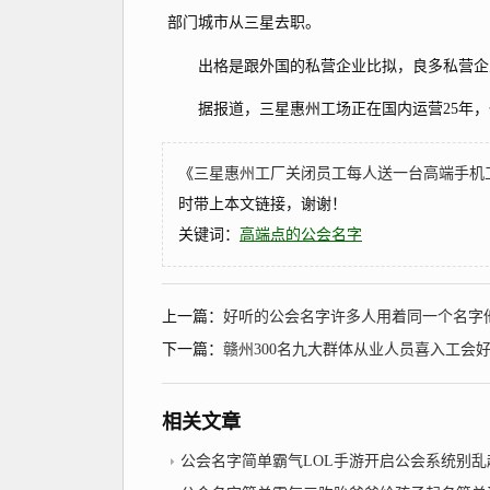
部门城市从三星去职。
出格是跟外国的私营企业比拟，良多私营企业
据报道，三星惠州工场正在国内运营25年，也
《
三星惠州工厂关闭员工每人送一台高端手机工会还
时带上本文链接，谢谢！
关键词：
高端点的公会名字
上一篇：
好听的公会名字许多人用着同一个名字
下一篇：
赣州300名九大群体从业人员喜入工会
相关文章
公会名字简单霸气LOL手游开启公会系统别乱起名字容