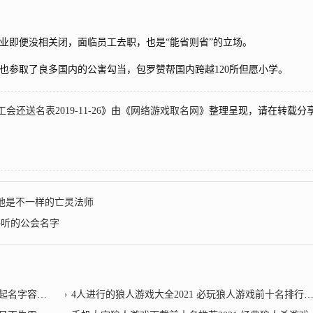
即便没相关闭，面临员工去职，也是“能省则省”的立场。
参取了良多国内的公害勾当，包罗赞帮国内跨越120所但愿小学。
送名表2019-11-26
》由《
网络游戏取名网
》整理呈现，请在转载分
他是不一样的亡灵法师
好听的公会名字
易追悔莫及
4人进行的狼人游戏大全2021 必玩狼人游戏前十名排行榜推荐？狼人杀公会名字