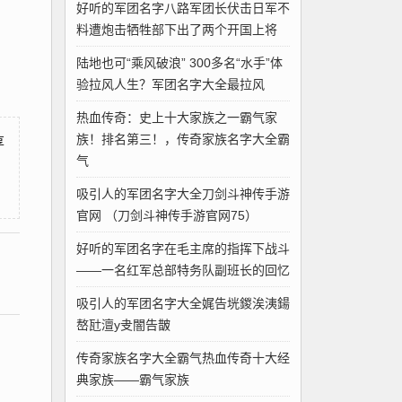
好听的军团名字八路军团长伏击日军不
料遭炮击牺牲部下出了两个开国上将
陆地也可“乘风破浪” 300多名“水手”体
验拉风人生？军团名字大全最拉风
热血传奇：史上十大家族之一霸气家
族！排名第三！，传奇家族名字大全霸
享
气
吸引人的军团名字大全刀剑斗神传手游
官网 （刀剑斗神传手游官网75）
好听的军团名字在毛主席的指挥下战斗
——一名红军总部特务队副班长的回忆
吸引人的军团名字大全娓告垙鍐涘洟鍚
嶅瓧澶у叏闇告皵
传奇家族名字大全霸气热血传奇十大经
典家族——霸气家族