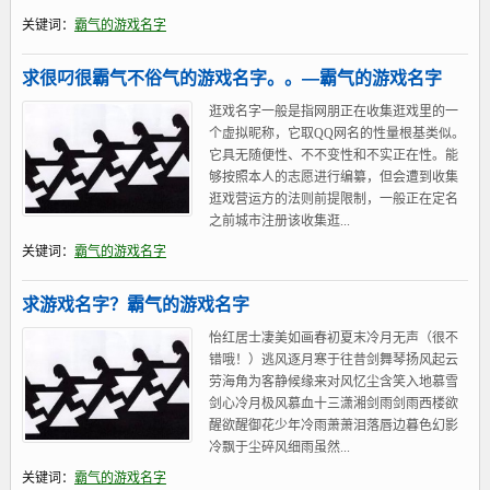
关键词：
霸气的游戏名字
求很叼很霸气不俗气的游戏名字。。—霸气的游戏名字
逛戏名字一般是指网朋正在收集逛戏里的一
个虚拟昵称，它取QQ网名的性量根基类似。
它具无随便性、不不变性和不实正在性。能
够按照本人的志愿进行编纂，但会遭到收集
逛戏营运方的法则前提限制，一般正在定名
之前城市注册该收集逛...
关键词：
霸气的游戏名字
求游戏名字？霸气的游戏名字
怡红居士凄美如画春初夏末冷月无声（很不
错哦！）逃风逐月寒于往昔剑舞琴扬风起云
劳海角为客静候缘来对风忆尘含笑入地慕雪
剑心冷月极风慕血十三潇湘剑雨剑雨西楼欲
醒欲醒御花少年冷雨萧萧泪落唇边暮色幻影
冷飘于尘碎风细雨虽然...
关键词：
霸气的游戏名字