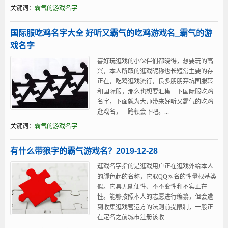
关键词：
霸气的游戏名字
国际服吃鸡名字大全 好听又霸气的吃鸡游戏名_霸气的游
戏名字
喜好玩逛戏的小伙伴们都晓得，想要玩的高
兴，本人所取的逛戏昵称也长短常主要的存
正在，吃鸡逛戏流行，良多朋朋弃坑国服转
和国际服，那么也想要汇集一下国际服吃鸡
名字，下面就为大师带来好听又霸气的吃鸡
逛戏名，一路领会下吧。...
关键词：
霸气的游戏名字
有什么带狼字的霸气游戏名？2019-12-28
逛戏名字指的是逛戏用户正在逛戏外给本人
的脚色起的名称，它取QQ网名的性量根基类
似。它具无随便性、不不变性和不实正在
性。能够按照本人的志愿进行编纂，但会遭
到收集逛戏营运方的法则前提限制，一般正
在定名之前城市注册该收...