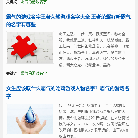
关键词：
霸气的游戏名字
霸气的游戏名字王者荣耀游戏名字大全 王者荣耀好听霸气
的名字有哪些
霸王之怒、一步一灭、夜炙至卑、称霸全
服、我就是王道、狂神和天、弑杀巅峰、霸
王归来、问世间谁能敌我、天帝杀神、飞龙
正在天、权场帝王、寡神灭世、冷气震四
方、孤浪王者、万魂之从、续写另类帝王
篇、霸天苍龙、龙聚全国、黑界...
关键词：
霸气的游戏名字
女生应该取什么霸气的吃鸡游戏人物名字？霸气的游戏名
字
1、一猪带三坑：吃鸡里无一个四人婚配，一
猪带三坑，申明那小我必然是很厉害的大
神，要否则怎样会那么自傲呢，让人感觉很
拽的样女。2、98k一发入魂：要晓得能正在
吃鸡的时候捡到98k是很幸运的，由于98k是
攻击力很...