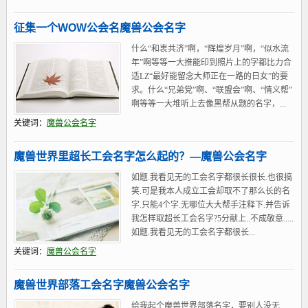
征集一个WOW公会名魔兽公会名字
什么“和衷共济”啊，“辉煌岁月”啊，“似水流
年”啊等等一大推能印到照片上的字都比力合
适LZ“最好能留念大师正在一路的日女”的要
求。什么“兄弟党”啊、“联盟会”啊、“情义帮”
啊等等一大堆听上去像黑帮从题的名字，...
关键词：
魔兽公会名字
魔兽世界里超长工会名字怎么起的？—魔兽公会名字
如题.我看见无的工会名字都很长很长.也很搞
笑.可是我本人成立工会却取不了那么长的名
字.只能4个字.无哪位大大帮手注释下.并告诉
我怎样取超长工会名字?5分献上..不成敬意.....
如题.我看见无的工会名字都很长...
关键词：
魔兽公会名字
魔兽世界部落工会名字魔兽公会名字
给我起个魔兽世界部落名字，要别人没无