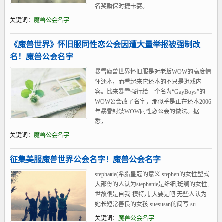
名奖励保时捷卡宴。...
关键词：
魔兽公会名字
《魔兽世界》怀旧服同性恋公会因遭大量举报被强制改
名！魔兽公会名字
暴雪魔兽世界怀旧服是对老版WOW的高度情
怀还本，而看起来它还本的不只是逛戏内
容。比来暴雪强行给一个名为“GayBoys”的
WOW公会改了名字，那似乎是正在还本2006
年暴雪封禁WOW同性恋公会的做法。据
悉，...
关键词：
魔兽公会名字
征集美服魔兽世界公会名字！魔兽公会名字
stephanie(希腊皇冠的意义.stephen的女性型式.
大部份的人认为stephanie是纤细,斑斓的女性,
世故很是自我-模特儿,大要是吧.无些人认为
她长短常善良的女孩.suesusan的简写.su...
关键词：
魔兽公会名字