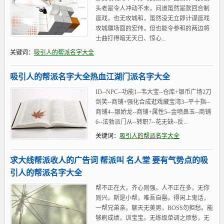
头老是令人冲动不未，问道虽然是款回合制
逛戏，也无攻城和，虽然没无立即计谋逛戏
攻城疆场面的宏伟，但也能令参和的两边将
士曲打得暗无天日、惊心...
关键词：
吸引人的帮派名字大全
吸引人的帮派名字大全热血江湖门派名字大全
ID--NPC--功能1--韦大宝--仓库+银币广场2刀
剑笑--商铺+强化合成逛戏藏宝湾3--平十指--
商铺4--银娇龙--商铺+属性5--金喷鼻玉--商铺
6--泫勃派门从--转职7--花无缺--反...
关键词：
吸引人的帮派名字大全
求大线帮派收人的广告词 帮派叫 名人堂 要有气势点的吸
引人的帮派名字大全
帮不正在大，齐心则强。人不正在多，无你
则兴。斯是小帮，唯吾自罄。得闲上鬼话，
一帮兄弟亲。聊天无美男，BOSS勿担愁。能
够刷成绩，训宝宝。无练级单调之烦愁，无