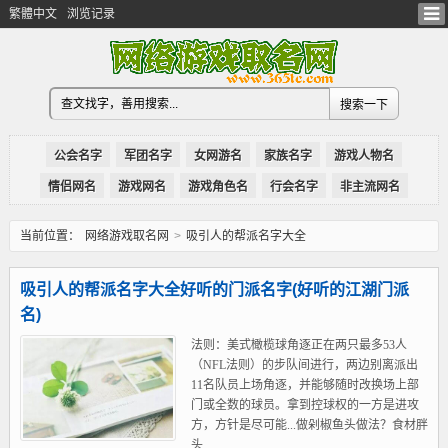
繁體中文
浏览记录
公会名字
军团名字
女网游名
家族名字
游戏人物名
情侣网名
游戏网名
游戏角色名
行会名字
非主流网名
当前位置：
网络游戏取名网
>
吸引人的帮派名字大全
吸引人的帮派名字大全好听的门派名字(好听的江湖门派
名)
法则：美式橄榄球角逐正在两只最多53人
（NFL法则）的步队间进行，两边别离派出
11名队员上场角逐，并能够随时改换场上部
门或全数的球员。拿到控球权的一方是进攻
方，方针是尽可能...做剁椒鱼头做法？食材胖
头...