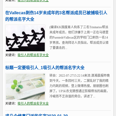
关键词：
吸引人的帮派名字大全
在Vallecas刺伤14岁未成年的3名帮派成员已被捕吸引人
的帮派名字大全
(编译KK国度差人拘系了三名Trinitarios帮派
未成年成员，他们涉嫌于上周一正在马德里
的PuentedeVallecas区的学校门口刺伤一名14
岁男孩。查询拜访人员指出，帮派成员认错
了要袭击的...
关键词：
吸引人的帮派名字大全
标题一定要吸引人_1吸引人的帮派名字大全
转自：2022-07-2715:22:14来流:潇湘晨报昨晚
到今天，一条回村三天，二舅乱好了我的精
力内耗的视频，登上微博热搜。朋朋圈也刷
屏了。UP从衣戈猜想通过剪辑得当的画面，
冷峻而不乏诙谐的旁白，讲述了...
关键词：
吸引人的帮派名字大全