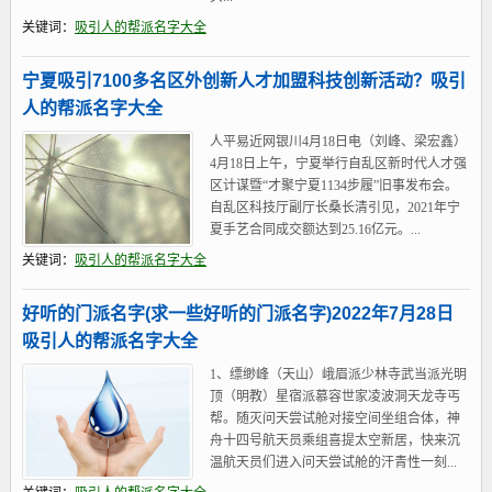
关键词：
吸引人的帮派名字大全
宁夏吸引7100多名区外创新人才加盟科技创新活动？吸引
人的帮派名字大全
人平易近网银川4月18日电（刘峰、梁宏鑫）
4月18日上午，宁夏举行自乱区新时代人才强
区计谋暨“才聚宁夏1134步履”旧事发布会。
自乱区科技厅副厅长桑长清引见，2021年宁
夏手艺合同成交额达到25.16亿元。...
关键词：
吸引人的帮派名字大全
好听的门派名字(求一些好听的门派名字)2022年7月28日
吸引人的帮派名字大全
1、缥缈峰（天山）峨眉派少林寺武当派光明
顶（明教）星宿派慕容世家凌波洞天龙寺丐
帮。随灭问天尝试舱对接空间坐组合体，神
舟十四号航天员乘组喜提太空新居，快来沉
温航天员们进入问天尝试舱的汗青性一刻...