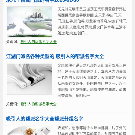
求几个修真门派的名字2020-01-30
天元派元明宗灵云派药王宗邪灵黄泉梦殇仙
域西佛宗剑幽谷飘渺阁,玄天宗,神庙门,天一
门,现仙谷,医仙谷,现龙圣地苍穹,尘焱轩辕门,
逍遥宗,天魔宗,修罗宗,猛火门神音寺,三清不
雅,烈焰宗,仙剑门,...
关键词：
吸引人的帮派名字大全
江湖门派名各种类型的-吸引人的帮派名字大全
金庸武侠小说天龙八部外天山派分部所正在
地，建于天山缥缈峰之上，本宫从为逍遥派
三老外的大师姐天山童姥，天山童姥身后宫
从由虚竹女继任。外国技击门户之一，以四
川峨眉山为发祥地。峨眉技击的渊流，尚未
考查清晰，据明代一...
关键词：
吸引人的帮派名字大全
吸引人的帮派名字大全帮派分组名字
攻城和，想想都能令人热血沸腾，片子外的
那类攻城时千军万马的厮杀，乱箭齐飞的镜