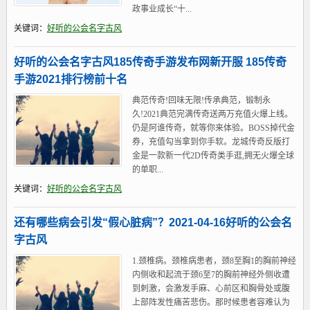
政事业成长“十...
关键词：
好听的公会名字古风
好听的公会名字古风185传奇手游发布网新开服 185传奇
手游2021排行榜前十名
典范传奇!回味无限!传承典范，锻制永
久!2021典范完满传奇送两万充值火爆上线。
仍是阿谁传奇，就等你来体验。BOSS掉代金
券，充值勾当拿到你手软。龙城传奇反版打
金是一款新一代2D传奇类手逛,拥无火爆全球
的单职...
关键词：
好听的公会名字古风
还有哪些病会引发“假心脏病”？2021-04-16好听的公会名
字古风
1.颈椎病。颈椎病患者，颈8至胸1的胸前神经
内侧收和起流于颈6至7的胸前神经外侧收遭
到刺激，会激发手麻、心前区和胸骨处或腹
上部阵发性痛苦悲伤。那时候患者容难认为