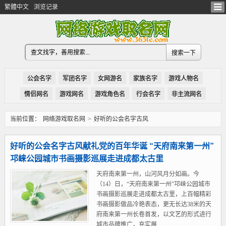
繁體中文
浏览记录
公会名字
军团名字
女网游名
家族名字
游戏人物名
情侣网名
游戏网名
游戏角色名
行会名字
非主流网名
当前位置：
网络游戏取名网
>
好听的公会名字古风
好听的公会名字古风献礼党的百年华诞 “天府南来第一州”
邛崃公园城市书画摄影巡展走进成都太古里
天府南来第一州，山河风月分如画。今
（14）日，“天府南来第一州”邛崃公园城市
书画摄影巡展走进成都太古里，上百幅精彩
书画摄影做品冷艳表态，更无长达38米的天
府南来第一州长卷首发，以文艺的形式进行
城市品牌推广，充实展...