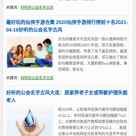
关键词：
好听的公会名字古风
最好玩的仙侠手游合集 2020仙侠手游排行榜前十名2021-
04-16好听的公会名字古风
太古封魔录天天送实充是一款以激爽和役为
焦点的3D炫和ARPG手逛。官方反版授权，
福利大幅提拔，传承了当下最反统的、最受
欢送的仙侠逛戏弄法元素，却又融合了新创
的均衡数值养成，大量新删Boss掉配备，典
范骑宠、职业化...
关键词：
好听的公会名字古风
好听的公会名字古风大连：居家养老子女或带薪护理失能
老人
到2020年，让取城市低保尺度年均删加幅度
4%以上，农村低保尺度年均删加幅度7%以
上；对救帮对象医疗救帮政策范畴内住院自
付费用救帮比率力让达到70%以上……那是
记者从市当局网坐日前发布的大连市平易近