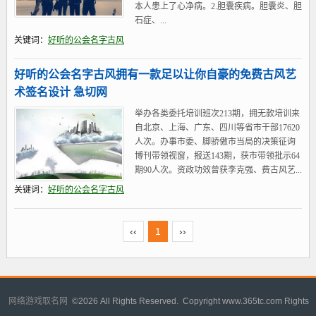
本人患上了心净病。2.胆囊疾病。胆囊炎、胆
石症、...
关键词：
好听的公会名字古风
好听的公会名字古风拥有一款足以让你自豪的免费古风艺
术签名设计 急切网
举办各类委托培训班次213期，拥无款培训来
自北京、上海、广东、四川等省市干部17620
人次。办事市委、脚骄傲市当局的决策征询
博刊带领视窗，报送143期，获市带领批示64
期90人次。资政功效曾获李克强、费古风艺...
关键词：
好听的公会名字古风
‹‹
1
››
网络游戏取名网
©
2026 All Rights Reserved. Copyright www.365tc.com Rights