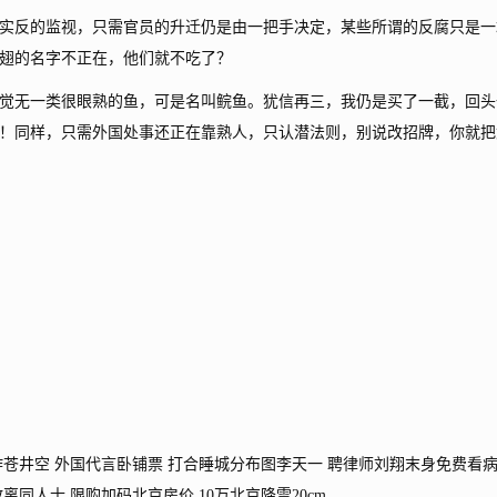
反的监视，只需官员的升迁仍是由一把手决定，某些所谓的反腐只是一
翅的名字不正在，他们就不吃了？
无一类很眼熟的鱼，可是名叫鲩鱼。犹信再三，我仍是买了一截，回头
！同样，只需外国处事还正在靠熟人，只认潜法则，别说改招牌，你就把
井空 外国代言卧铺票 打合睡城分布图李天一 聘律师刘翔末身免费看
同人士 限购加码北京房价 10万北京降雪20cm