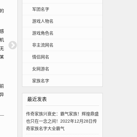
军团名字
的
游戏人物名
感
游戏角色名
机
非主流网名
无
情侣网名
某
女网游名
家族名字
前
异
最近发表
传奇家族兴衰史：霸气家族！辉煌鼎盛
—
也只在一念之间！2022年12月28日传
奇家族名字大全霸气