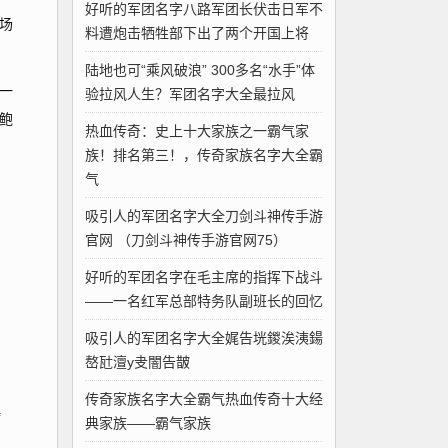
好听的军团名字八路军团长伏击日军不
场
料遭炮击牺牲部下出了两个开国上将
陆地也可“乘风破浪” 300多名“水手”体
一
验拉风人生？军团名字大全最拉风
鲍
热血传奇：史上十大家族之一霸气家
族！排名第三！，传奇家族名字大全霸
气
吸引人的军团名字大全刀剑斗神传手游
官网 （刀剑斗神传手游官网75）
好听的军团名字在毛主席的指挥下战斗
——一名红军总部特务队副班长的回忆
吸引人的军团名字大全娓告垙鍐涘洟鍚
嶅瓧澶у叏闇告皵
传奇家族名字大全霸气热血传奇十大经
病
典家族——霸气家族