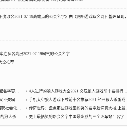
名2021-07-19高端点的公会名字
》由《
网络游戏取名网
》整理呈现
多名高层2021-07-19霸气的公会名字
大全推荐
易追悔莫及
4人进行的狼人游戏大全2021 必玩狼人游戏前十名排行榜推荐？狼人杀公会名字
让人直觉严肃
手机太空狼人游戏下载前十名推荐2021 经典狼人杀游戏排行榜_狼人杀公会名字
工作者30名
传奇世界：盘点那些游戏里搞笑的名字脑洞真大-史上最搞笑的帮会名字
杀游戏前十名
史上最搞笑的帮会名字中国最幽默的三个火车站：名字让人捧腹大笑记一次就不会忘记