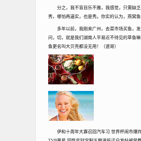
分之，我不盲目乐不雅，我感觉，只需缺乏实
秀，哪怕再逼实，也是秀。你实的认为，燕窝鱼
多年以前，我刚来广州，去菜市场买鱼，发觉
问，切，就是我们湖南人平易近不待见的草鱼嘛
鱼更名叫大贝壳都没无用！（道哥）
伊和十周年大寡召回汽车习 世界杯闹市爆炸苍
TVB男星 同性牢狱定制五粮液拆迁户发帖被劳教离