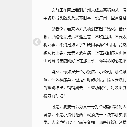
之前正在网上看到广州未经最高端的某一号餐
羊城晚报头版头条发布旧事，说广州一些高档酒
记者说，看来地方八项划定起了感化，俭仆风
觉，那结论无点乐不雅过甚，不吃鱼翅，不代表
构处事，不消觅熟人了？我同事办个出国，竟然
孩女要上学，无亲人要看病，正在我们伟大祖国
个同窗的亲戚刚好正在那上班，你喝彩的必定不
当然，你如果开个小饭店、小公司，那点烦末
鱼，什么私房菜，也是过时的桥段。请人去澳门
的筹码堆里，悄悄离去，不留功取名。每次听到
精力而打动！
可是，我要告诉为某一号打合动静喝彩的人们
留意，不是小资们花两百就消费一下战书那类哦
类。人家岂行名字里面没鱼翅，那是连饭店酒楼