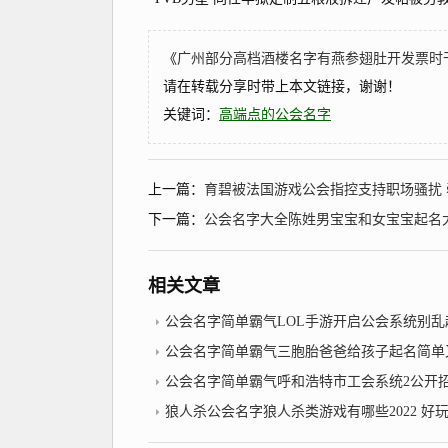
《
广州部分高档酒楼名字有燕参翅肚开发票时干脆改
请在转载分享时带上本文链接，谢谢！
关键词：
高端点的公会名字
上一篇：
育碧被法国游戏公会指控支持职场骚扰 牵连
下一篇：
公会名字大全陈姓男宝宝和女宝宝起名
相关文章
公会名字简单霸气LOL手游开启公会系统别乱起名字容
公会名字简单霸气三胞胎爸爸给孩子起名简单又不失霸气看了
公会名字简单霸气呼和浩特市工会系统2公开招聘社会化工会
狼人杀公会名字狼人杀类游戏有哪些2022 好玩的狼人