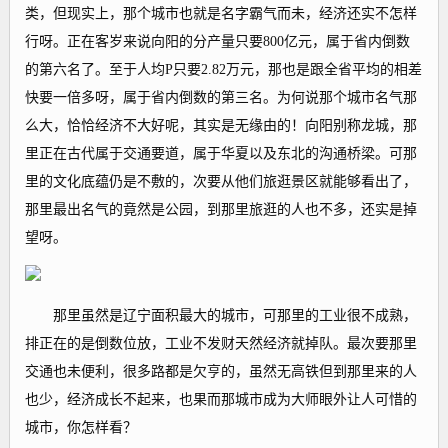
类，但现实上，那个城市也就是名字霸气而未，经济还实不怎样
行呀。正在客岁来说向阳的分产量只要800亿元，属于省内倒数
的第六名了。至于人均P只要2.82万元，那也是跟全省平均的相差
快要一倍多呀，属于省内倒数的第三名。为何说那个城市名气那
么大，恰恰经济不大好呢，其实是无缘由的！向阳别称龙城，那
里正在古代属于交通要道，属于华夏以及东北的沟通桥梁。可那
里的文化底蕴仍是不敷的，次要从他们旅逛景区就能够看出了，
那里最出名气的竟然是公园，到那里旅逛的人也不多，还实是掉
望呀。
那里虽然是辽宁面积最大的城市，可那里的工业很不成熟，
排正在的是倒数位放，工业不发财天然经济就掉队。最次要那里
交通也未便利，很多路都是欠亨的，虽然无高铁但到那里来的人
也少，经济成长不起来，也果而那城市成为大师眼外让人可惜的
城市，你怎样看？