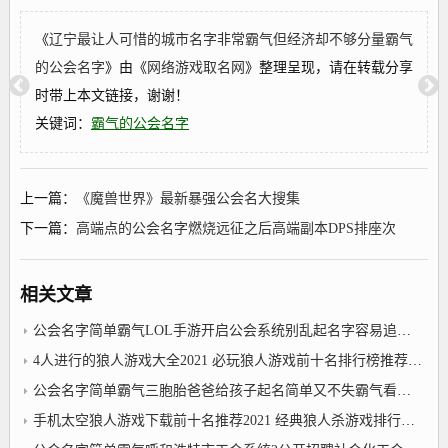
《
辽宁最让人可惜的城市名字非常霸气但经济却不够分量霸气
的公会名字
》由《
网络游戏取名网
》整理呈现，请在转载分享
时带上本文链接，谢谢！
关键词：
霸气的公会名字
上一篇：
《魔兽世界》最新暴强公会名大搜集
下一篇：
高端点的公会名字燃烧远征之后高端副本DPS排座次
相关文章
公会名字简单霸气LOL手游开启公会系统别乱起名字容易追悔莫及
4人进行的狼人游戏大全2021 必玩狼人游戏前十名排行榜推荐？狼人杀公会名字
公会名字简单霸气三胞胎爸爸给孩子起名简单又不失霸气看了让人直觉严肃
手机太空狼人游戏下载前十名推荐2021 经典狼人杀游戏排行榜_狼人杀公会名字