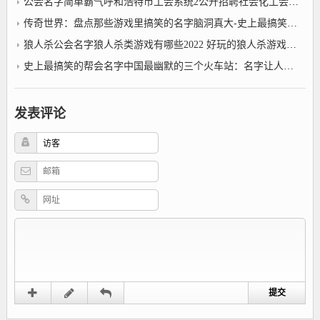
公会名字简单霸气呼和浩特市工会系统2公开招聘社会化工会工作者30名
传奇世界：盘点那些游戏里搞笑的名字脑洞真大-史上最搞笑的帮会名字
狼人杀公会名字狼人杀类游戏有哪些2022 好玩的狼人杀游戏前十名
史上最搞笑的帮会名字中国最幽默的三个火车站：名字让人捧腹大笑记一次就不会忘记
发表评论